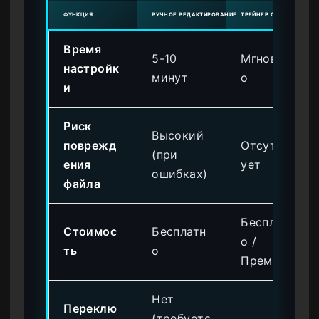
ФУНКЦИЯ
РУЧНОЕ РЕДАКТИРОВАНИЕ
ТРЕЙНЕР ОТ XMODHUB
Время
5-10
Мгновенн
настройк
минут
о
и
Риск
Высокий
поврежд
Отсутств
(при
ения
ует
ошибках)
файла
Бесплатн
Стоимос
Бесплатн
о /
ть
о
Премиум
Нет
Переклю
(требуетс