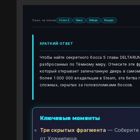
5 мин. на чтение
Глава 5
Поиск
Победа
Пощада
КРАТКИЙ ОТВЕТ
Чтобы найти секретного босса 5 главы DELTARUN
разбросанных по Тёмному миру. Отнесите эти ф
который открывает запечатанную дверь в самом 
более 1 000 000 владельцев в Steam, эта битв
сложных, скрытых за головоломками боссов.
Ключевые моменты
Три скрытых фрагмента
— Соберите 
от Хранилища.