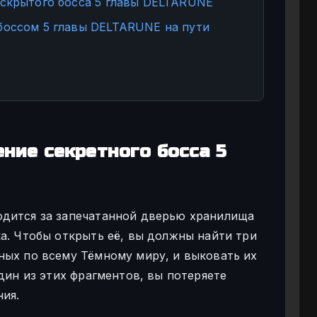
 скрытого босса 5 главы DELTARUNE
боссом 5 главы DELTARUNE на пути
ние секретного босса 5
одится за запечатанной дверью хранилища
а. Чтобы открыть её, вы должны найти три
ных по всему Тёмному миру, и выковать их
один из этих фрагментов, вы потеряете
ния.