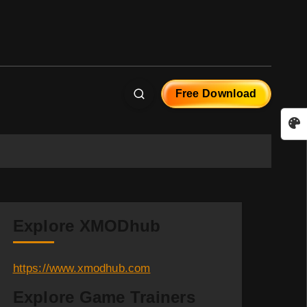
Free Download
Explore XMODhub
https://www.xmodhub.com
Explore Game Trainers