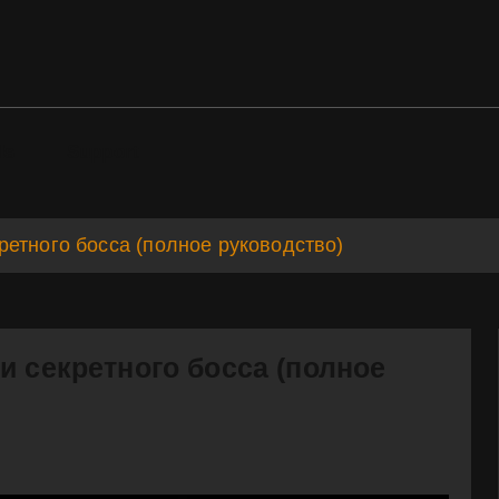
ds
Support
етного босса (полное руководство)
и секретного босса (полное