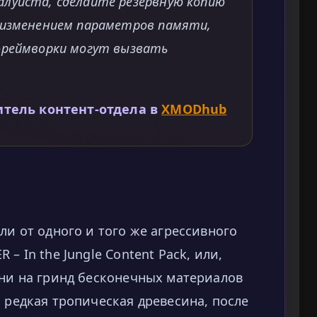
луйста, сделайте резервную копию
 изменением параметров памяти,
фреймворки могут вызвать
итель контент-отдела в
XMODhub
ли от одного и того же агрессивного
– In the Jungle Content Pack, или,
ени на гринд бесконечных материалов
и редкая тропическая древесина, после