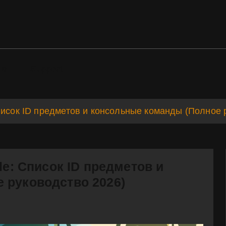
ds
Support
писок ID предметов и консольные команды (Полное 
le: Список ID предметов и
 руководство 2026)