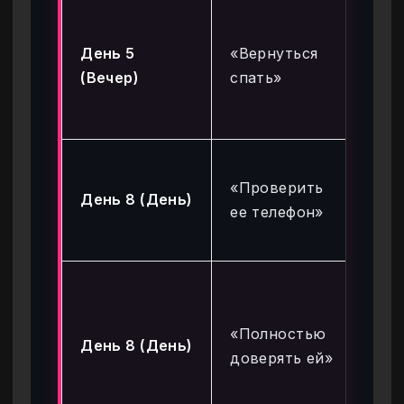
Со
пут
День 5
«Вернуться
ис
(Вечер)
спать»
ко
от
Ак
«Проверить
ру
День 8 (День)
ее телефон»
(П
ко
Об
ис
«Полностью
ко
День 8 (День)
доверять ей»
(т
ма