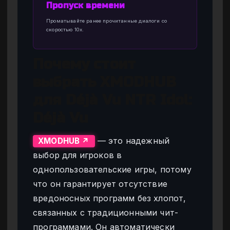
Пропуск времени
Проматывайте ранее прочитанные диалоги со
скоростью 10x.
Почему стоит
выбрать XMODHUB
для Déjà Vu NTR Idol:
Déjà Vu
— это надежный
XMODHUB ↗
выбор для игроков в
однопользовательские игры, потому
что он гарантирует отсутствие
вредоносных программ без хлопот,
связанных с традиционными чит-
программами. Он автоматически