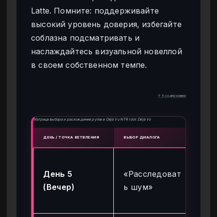
Latte. Помните: поддерживайте
высокий уровень доверия, избегайте
соблазна подсматривать и
наслаждайтесь визуальной новеллой
в своем собственном темпе.
↑ К содержанию
Матрица выбора и расхождения рутов в Déjà Vu NTR Idol: Déjà Vu
ДЕНЬ / ТОЧКА ВЕТВЛЕНИЯ
ВЫБОР ДИАЛОГА
ИТОГ
Бл
День 5
«Расследоват
по
(Вечер)
ь шум»
(П
ко