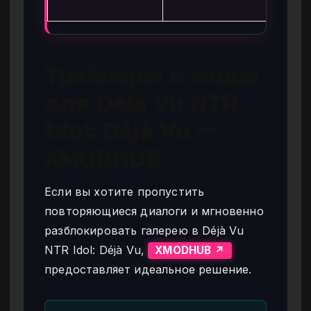
до
Трейнеры и моды
для Déjà Vu NTR
Idol: Déjà Vu —
XMODHUB
Если вы хотите пропустить
повторяющиеся диалоги и мгновенно
разблокировать галерею в Déjà Vu
NTR Idol: Déjà Vu,
XMODHUB ↗
предоставляет идеальное решение.