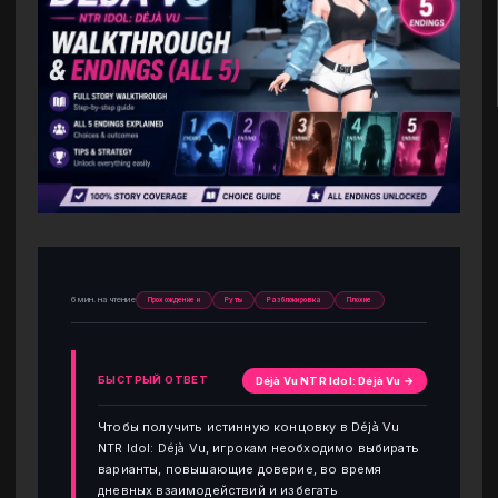
6 мин. на чтение
Прохождение и
Руты
Разблокировка
Плохие
БЫСТРЫЙ ОТВЕТ
Déjà Vu NTR Idol: Déjà Vu →
Чтобы получить истинную концовку в Déjà Vu
NTR Idol: Déjà Vu, игрокам необходимо выбирать
варианты, повышающие доверие, во время
дневных взаимодействий и избегать