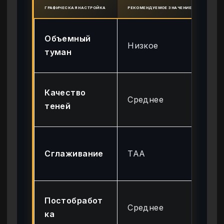
ГРАФИЧЕСКАЯ НАСТРОЙКА
РЕКОМЕНДУЕМОЕ ЗНАЧЕНИЕ
ОЖИД
Вы
Объемный
Низкое
(п
туман
35
Вы
Качество
Среднее
(п
теней
15
Ни
Сглаживание
TAA
пл
вр
Ни
Постобработ
Среднее
(н
ка
ый