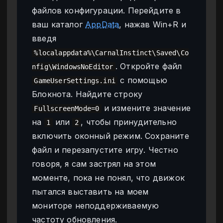
файлов конфигурации. Перейдите в
ваш каталог
AppData
, нажав Win+R и
введя
%localappdata%\CarnalInstinct\Saved\Co
. Откройте файл
nfig\WindowsNoEditor
с помощью
GameUserSettings.ini
Блокнота. Найдите строку
и измените значение
FullscreenMode=0
на
или
, чтобы принудительно
1
2
включить оконный режим. Сохраните
файл и перезапустите игру. Честно
говоря, я сам застрял на этом
моменте, пока не понял, что движок
пытался выставить на моем
мониторе неподдерживаемую
частоту обновления.