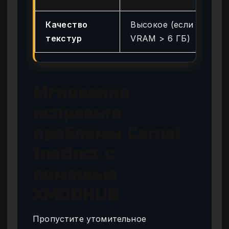
Качество
Высокое (если
Не
текстур
VRAM > 6 ГБ)
от
Мгновенно
исправьте
проблемы Carnal
Instinct с
помощью
XMODHUB
Пропустите утомительное