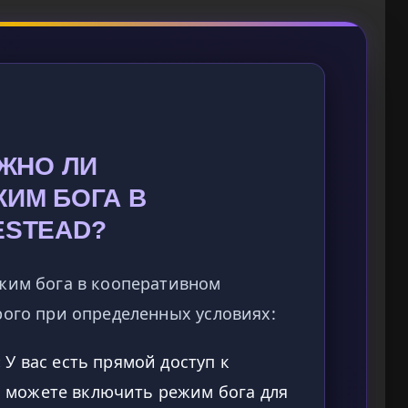
ОЖНО ЛИ
ИМ БОГА В
ESTEAD?
жим бога в кооперативном
трого при определенных условиях:
:
У вас есть прямой доступ к
ы можете включить режим бога для