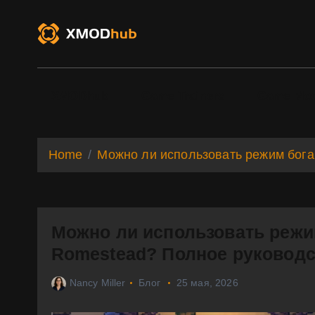
S
k
i
p
t
o
XMODhub
Game Trainers
Game Mo
c
o
n
t
Home
Можно ли использовать режим бога
e
n
t
Можно ли использовать режи
Romestead? Полное руковод
Nancy Miller
Блог
25 мая, 2026