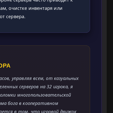
ам, очистке инвентаря или
т сервера.
ОРА
асов, управляя всем, от казуальных
еленных серверов на 32 игрока, я
поломки многопользовательской
има бога в кооперативном
ается в том, что игровой движок