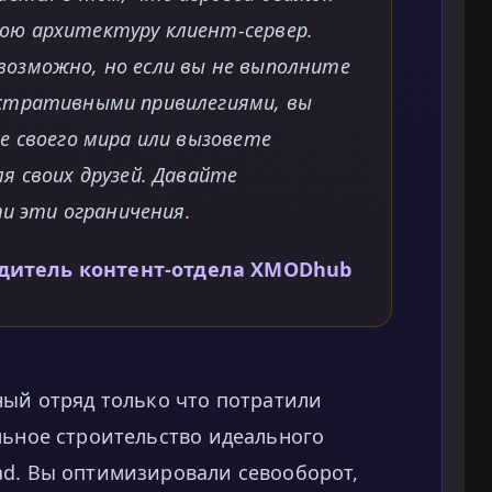
ю архитектуру клиент-сервер.
озможно, но если вы не выполните
стративными привилегиями, вы
е своего мира или вызовете
я своих друзей. Давайте
ти эти ограничения.
одитель контент-отдела XMODhub
ный отряд только что потратили
льное строительство идеального
ad. Вы оптимизировали севооборот,