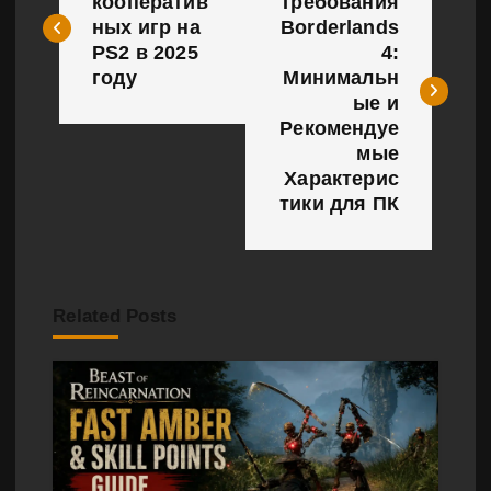
кооператив
Требования
ных игр на
Borderlands
в
PS2 в 2025
4:
и
году
Минимальн
ые и
г
Рекомендуе
мые
а
Характерис
тики для ПК
ц
и
я
Related Posts
п
о
з
а