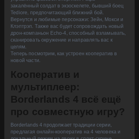
закалённый солдат в экзоскелете, бывший боец
Tediore, предпочитающий ближний бой.
Вернутся и любимые персонажи: Зейн, Мокси и
Клэптрэп. Также вас будет сопровождать новый
дрон-компаньон Echo-4, способный взламывать,
сканировать окружение и направлять вас к
целям.
Теперь посмотрим, как устроен кооператив в
новой части.
Кооператив и
мультиплеер:
Borderlands 4 всё ещё
про совместную игру?
Borderlands 4 продолжает традиции серии,
предлагая онлайн-кооператив на 4 человека и
локальный режим на двоих в сплит-скрине.