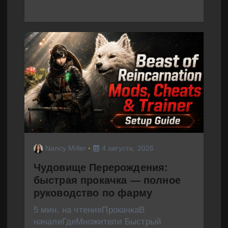
Nancy Miller
4 августа, 2026
Чудовище Перерождения:
быстрая прокачка — полное
руководство по фарму
5 мин. на чтениеПрокачкаВ
началеГдеМножители Быстрый