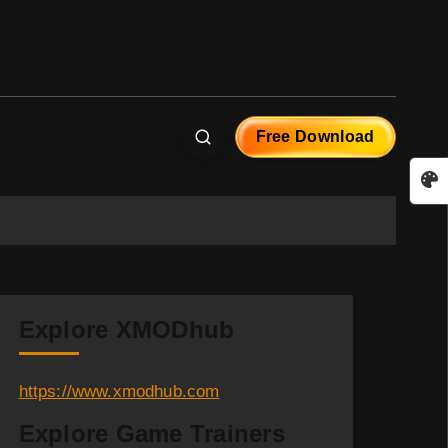
Free Download
Explore XMODhub
https://www.xmodhub.com
Explore Game Trainers