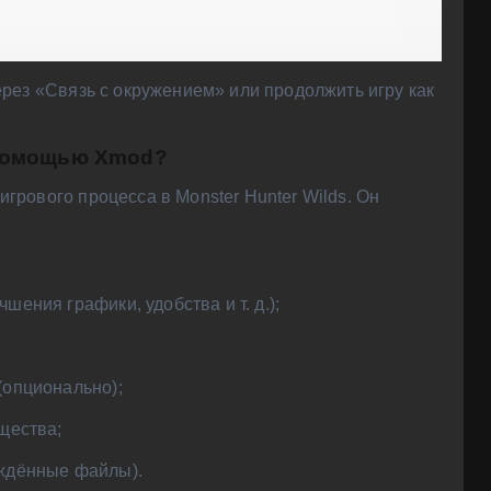
рез «Связь с окружением» или продолжить игру как
с помощью Xmod?
рового процесса в Monster Hunter Wilds. Он
ения графики, удобства и т. д.);
(опционально);
щества;
еждённые файлы).