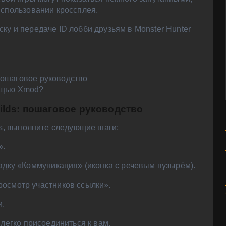
использовании кроссплея.
ку и передаче ID лобби друзьям в Monster Hunter
 пошаговое руководство
ощью Xmod?
Wilds: пошаговое руководство
ds, выполните следующие шаги:
».
адку «Коммуникация» (иконка с речевым пузырём).
осмотр участников ссылки».
и.
 легко присоединиться к вам.