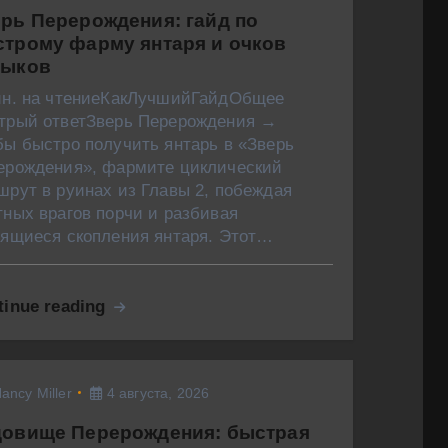
рь Перерождения: гайд по
трому фарму янтаря и очков
выков
ин. на чтениеКакЛучшийГайдОбщее
трый ответЗверь Перерождения →
бы быстро получить янтарь в «Зверь
ерождения», фармите циклический
шрут в руинах из Главы 2, побеждая
тных врагов порчи и разбивая
тящиеся скопления янтаря. Этот…
tinue reading
ancy Miller
4 августа, 2026
довище Перерождения: быстрая