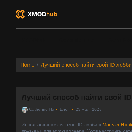
S
k
i
p
t
o
XMODhub
Game Trainers
Game Mo
c
o
n
t
Home
Лучший способ найти свой ID лобби 
e
n
t
Лучший способ найти свой ID 
Catherine Hu
Блог
23 мая, 2025
Использование системы ID лобби в
Monster Hunt
друзьями для мультиплеера. Хотя настройки сет