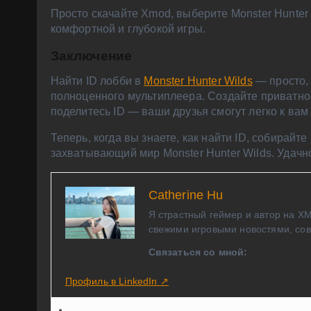
Просто скачайте Xmod, выберите Monster Hunter
комфортной и глубокой игры.
Заключение
Найти ID лобби в
Monster Hunter Wilds
— просто, 
полноценного мультиплеера. Создайте приватно
поделитесь ID — ваши друзья смогут легко к вам
Теперь, когда вы знаете, как найти ID, собирайт
захватывающий мир Monster Hunter Wilds. Удачн
Catherine Hu
Я страстный геймер и автор на X
свежими игровыми новостями, сов
Связаться со мной:
Профиль в LinkedIn ↗