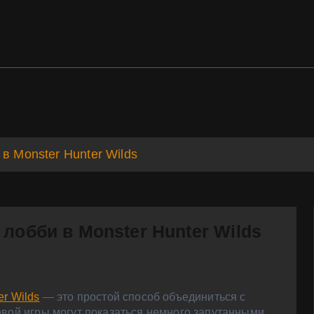
ds
Support
в Monster Hunter Wilds
лобби в Monster Hunter Wilds
er Wilds
— это простой способ объединиться с
евой игры могут показаться немного запутанными,