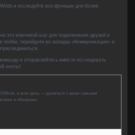
 Wilds и исследуйте все функции для более
но это ключевой шаг для подключения друзей и
е лобби, перейдите во вкладку «Коммуникация» и
 присоединиться.
е команду и отправляйтесь вместе исследовать
ой охоты!
MODhub, и моя цель — делиться с вами самыми
етами и обзорами.