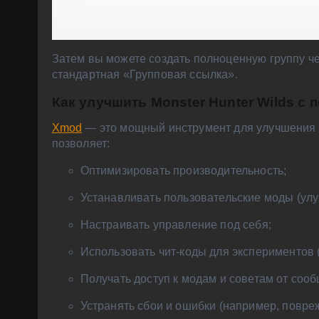
Затем вы можете создать полноценную группу че
стандартная «Групповая ссылка».
Как улучшить Monster Hunter Wilds 
Xmod
— это мощный инструмент для улучшения иг
позволяет:
Оптимизировать производительность;
Устанавливать пользовательские моды (улучш
Настраивать управление под себя;
Использовать чит-коды для экспериментов 
Получать доступ к модам и советам от сооб
Устранять сбои и ошибки (например, повр