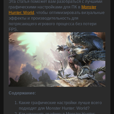
Эта статья поможет вам разобраться с лучшими
графическими настройками для ПК в
Monster
Hunter: World
, чтобы оптимизировать визуальные
эффекты и производительность для
потрясающего игрового процесса без потери
FPS.
Содержание:
Какие графические настройки лучше всего
подходят для Monster Hunter: World?
Как улучшить графику в Monster Hunter: