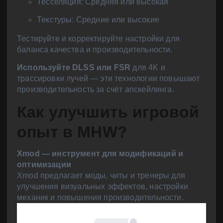
Тесселяция: Средняя или высокая
Текстуры: Средние или высокие
Тестируйте и корректируйте настройки для
баланса качества и производительности.
Используйте DLSS или FSR
для 4K и
трассировки лучей — эти технологии повышают
производительность за счёт апскейлинга.
Как улучшить игровой
опыт в MHW?
Xmod — инструмент для модификаций и
оптимизации
Xmod предлагает моды, читы и тренеры для
улучшения визуальных эффектов, настройки
механик и повышения производительности.