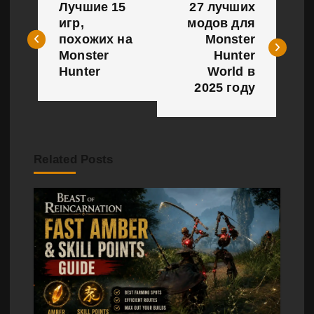
Лучшие 15
27 лучших
а
игр,
модов для
похожих на
Monster
в
Monster
Hunter
и
Hunter
World в
2025 году
г
а
ц
Related Posts
и
я
п
о
з