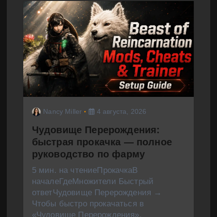
Nancy Miller
4 августа, 2026
Чудовище Перерождения:
быстрая прокачка — полное
руководство по фарму
5 мин. на чтениеПрокачкаВ
началеГдеМножители Быстрый
ответЧудовище Перерождения →
Чтобы быстро прокачаться в
«Чудовище Перерождения»,