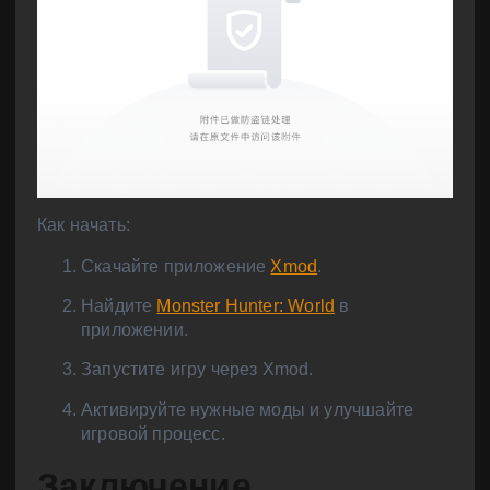
Как начать:
Скачайте приложение
Xmod
.
Найдите
Monster Hunter: World
в
приложении.
Запустите игру через Xmod.
Активируйте нужные моды и улучшайте
игровой процесс.
Заключение