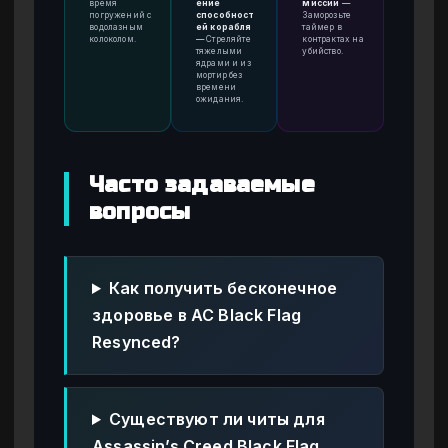
время
ение
миссии
—
погружений с
способност
Заморозьте
водолазным
ей корабля
таймер в
колоколом.
—
Стреляйте
контрактах на
тяжелыми
убийство.
ядрами и из
мортир без
времени
ожидания.
Часто задаваемые
вопросы
Как получить бесконечное
здоровье в AC Black Flag
Resynced?
Существуют ли читы для
Assassin’s Creed Black Flag