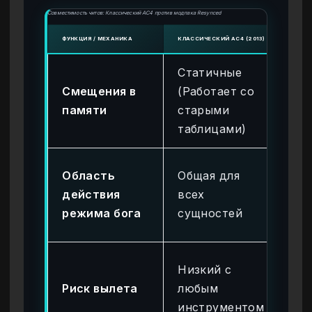
Совместимость читов: Классический AC4 против модпака Resynced
ФУНКЦИЯ / МЕХАНИКА
КЛАССИЧЕСКИЙ AC4 (2013)
МОДП
Статичные
Ди
Смещения в
(Работает со
(Т
памяти
старыми
ак
таблицами)
тр
Ра
Область
Общая для
(Э
действия
всех
пр
режима бога
сущностей
«Г
Вы
Низкий с
ис
Риск вылета
любым
и 
инструментом