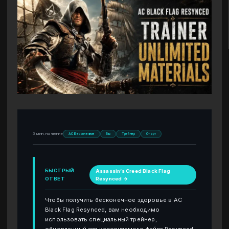
3 мин. на чтение
AC Бесконечное
Вы
Трейнер
Старт
БЫСТРЫЙ
Assassin’s Creed Black Flag
ОТВЕТ
Resynced →
Чтобы получить бесконечное здоровье в AC
Black Flag Resynced, вам необходимо
использовать специальный трейнер,
обновленный для исполняемого файла Resynced