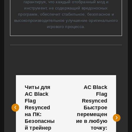
гарантируя, что каждый отобранный мод и
инструмент, не содержащий вредоносных
программ, обеспечит стабильное, безопасное и
высокопроизводительное улучшение оригинального
игрового процесса.
Н
Читы для
AC Black
а
AC Black
Flag
Flag
Resynced
в
Resynced
Быстрое
и
на ПК:
перемещен
Безопасны
ие в любую
г
й трейнер
точку: