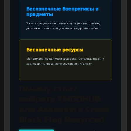
Бесконечные боеприпасы и
предметы
У вас никогда не закончатся пули для пистолетов,
дымовые шашки или усыпляющие дротики в бою.
Бесконечные ресурсы
Максимальное количество дерева, металла, ткани и
реалов для мгновенного улучшения «Галки».
Почему стоит
выбрать XMODHUB
для Assassin’s Creed
Black Flag Resynced