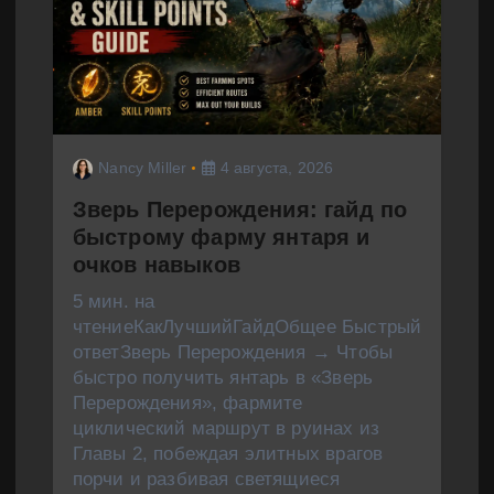
Nancy Miller
4 августа, 2026
Зверь Перерождения: гайд по
быстрому фарму янтаря и
очков навыков
5 мин. на
чтениеКакЛучшийГайдОбщее Быстрый
ответЗверь Перерождения → Чтобы
быстро получить янтарь в «Зверь
Перерождения», фармите
циклический маршрут в руинах из
Главы 2, побеждая элитных врагов
порчи и разбивая светящиеся