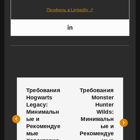
Профиль в LinkedIn ↗
Н
Требования
Требования
а
Hogwarts
Monster
Legacy:
Hunter
в
Минимальн
Wilds:
и
ые и
Минимальн
Рекомендуе
ые и
г
мые
Рекомендуе