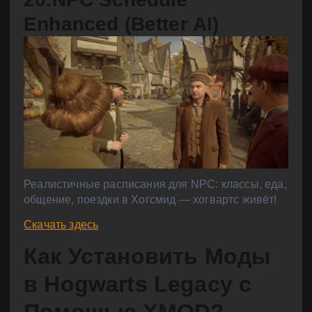
Enhanced (Better AI)
Реалистичные расписания для NPC: классы, еда,
общение, поездки в Хогсмид — хогвартс живёт!
Скачать здесь
Как Установить Моды
в Hogwarts Legacy с