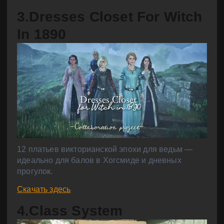
3.Dresses Closet For Witch
In 1890
12 платьев викторианской эпохи для ведьм —
идеально для балов в Хогсмиде и дневных
прогулок.
Скачать здесь
4.Class System