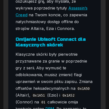
oszukujesz grę, aby myślała, że
wykrywa poprzednie tytuły
Assassin’s
Creed
na Twoim koncie, co zapewnia
natychmiastowy dostęp offline do
strojów Altaïra, Ezia i Connora.
Omijanie Ubisoft Connect dla
klasycznych skórek
Klasyczne skórki były pierwotnie
przyznawane za granie w poprzednie
gry z serii. Aby wymusić te
odblokowania, musisz zmienić flagi
uprawnień w swoim pliku zapisu. Zmiana
offsetów heksadecymalnych na
0x1A50
(Altaïr),
(Ezio) i
0x1A51
0x1A52
(Connor) na
całkowicie omija
01
kontrolę online
DRM
. Po zapisaniu, te