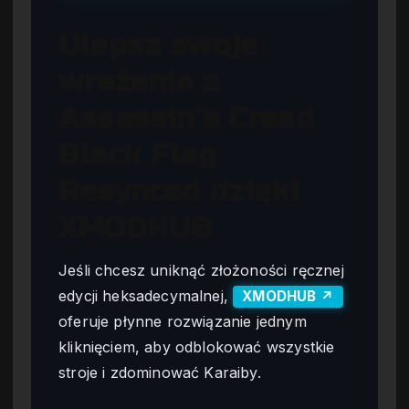
Ulepsz swoje
wrażenia z
Assassin’s Creed
Black Flag
Resynced dzięki
XMODHUB
Jeśli chcesz uniknąć złożoności ręcznej
edycji heksadecymalnej,
XMODHUB ↗
oferuje płynne rozwiązanie jednym
kliknięciem, aby odblokować wszystkie
stroje i zdominować Karaiby.