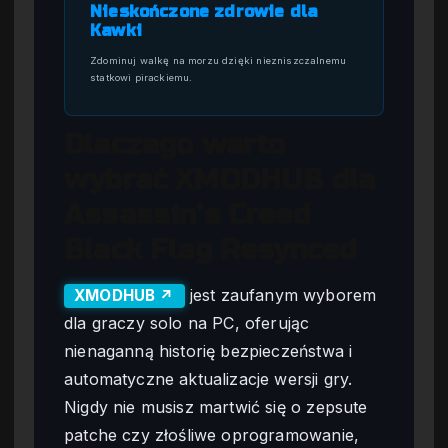
Nieskończone zdrowie dla
Kawki
Zdominuj walkę na morzu dzięki niezniszczalnemu
statkowi pirackiemu.
Dlaczego warto
wybrać XMODHUB dla
Assassin’s Creed
Black Flag Resynced
jest zaufanym wyborem
XMODHUB ↗
dla graczy solo na PC, oferując
nienaganną historię bezpieczeństwa i
automatyczne aktualizacje wersji gry.
Nigdy nie musisz martwić się o zepsute
patche czy złośliwe oprogramowanie,