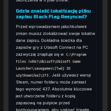
ukończenia w trybie offline.
Gdzie znaleźć lokalizację pliku
zapisu Black Flag Resynced?
Przed wprowadzeniem jakichkolwiek
zmian musisz zlokalizować swoje lokalne
dane zapisu. Dokładna ścieżka dla
zapisów gry z Ubisoft Connect na PC
zazwyczaj znajduje się w
C:\Program
Files (x86)\Ubisoft\Ubisoft Game
Launcher\savegames\[Twój ID
. Jeśli używasz wersji
użytkownika]\273
Steam, numer folderu może zamiast
tego wynosić 437. Absolutnie kluczowe
jest utworzenie folderu z kopią
zapasową na pulpicie przed
kontynuowaniem, aby uniknąć trwałej