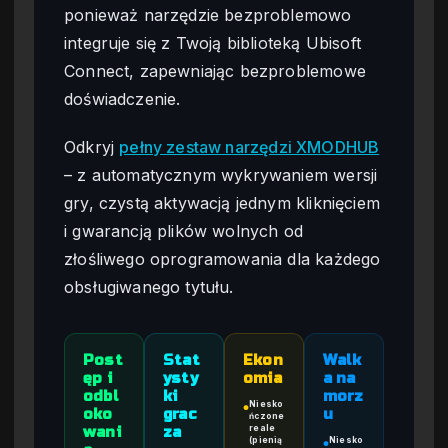
ponieważ narzędzie bezproblemowo
integruje się z Twoją biblioteką Ubisoft
Connect, zapewniając bezproblemowe
doświadczenie.
Odkryj
pełny zestaw narzędzi XMODHUB
– z automatycznym wykrywaniem wersji
gry, czystą aktywacją jednym kliknięciem
i gwarancją plików wolnych od
złośliwego oprogramowania dla każdego
obsługiwanego tytułu.
Post
Stat
Ekon
Walk
ęp i
ysty
omia
a na
odbl
ki
morz
Niesko
●
oko
grac
u
ńczone
reale
wani
za
(pienią
Niesko
●