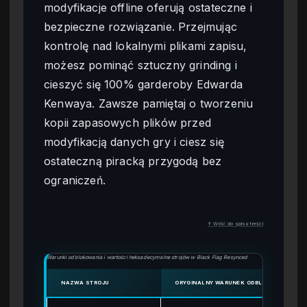
modyfikacje offline oferują ostateczne i
bezpieczne rozwiązanie. Przejmując
kontrolę nad lokalnymi plikami zapisu,
możesz pominąć sztuczny grinding i
cieszyć się 100% garderoby Edwarda
Kenwaya. Zawsze pamiętaj o tworzeniu
kopii zapasowych plików przed
modyfikacją danych gry i ciesz się
ostateczną piracką przygodą bez
ograniczeń.
↑ Wróć do spisu treści
Warunki odblokowania i wartości heksadecymalne strojów w Black Flag Resynced
NAZWA STROJU
ORYGINALNY WARUNEK ODBLOKOWANIA
OFFS