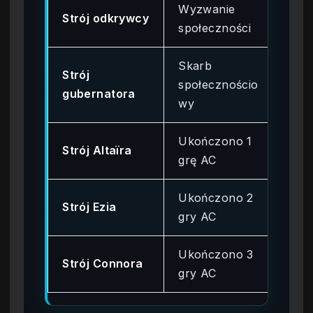
Wyzwanie
Strój odkrywcy
0x
społeczności
Skarb
Strój
społecznościo
0x
gubernatora
wy
Ukończono 1
Strój Altaïra
0x
grę AC
Ukończono 2
Strój Ezia
0x
gry AC
Ukończono 3
Strój Connora
0x
gry AC