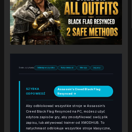
5 min. czytania
Odblokuj wszystko
Natychmiast
Wersja
Legacy
SZYBKA
Assassin’s Creed Black Flag
ODPOWIEDŹ
Resynced →
Aby odblokować wszystkie stroje w Assassin’s
Creed Black Flag Resynced na PC, możesz użyć
edytora zapisów gry, aby zmodyfikować swój plik
zapisu, lub aktywować trainer od XMODHUB. To
natychmiast odblokuje wszystkie stroje klasyczne,