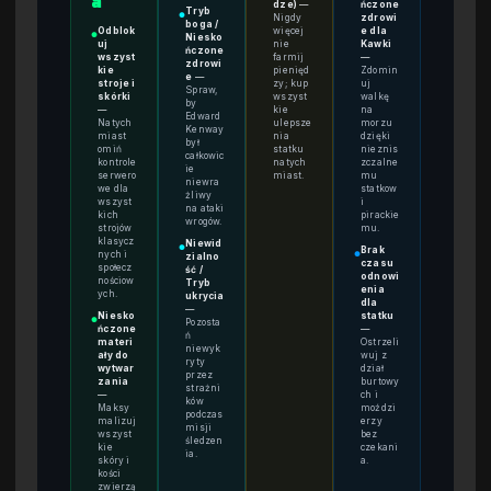
a
dze)
—
ńczone
Tryb
●
Nigdy
zdrowi
boga /
Odblok
więcej
e dla
●
Niesko
uj
nie
Kawki
ńczone
wszyst
farmij
—
zdrowi
kie
pienięd
Zdomin
e
—
stroje i
zy; kup
uj
Spraw,
skórki
wszyst
walkę
by
—
kie
na
Edward
Natych
ulepsze
morzu
Kenway
miast
nia
dzięki
był
omiń
statku
nieznis
całkowic
kontrole
natych
zczalne
ie
serwero
miast.
mu
niewra
we dla
statkow
żliwy
wszyst
i
na ataki
kich
pirackie
wrogów.
strojów
mu.
klasycz
Niewid
●
Brak
nych i
●
zialno
czasu
społecz
ść /
odnowi
nościow
Tryb
enia
ych.
ukrycia
dla
—
Niesko
statku
●
Pozosta
ńczone
—
ń
materi
Ostrzeli
niewyk
ały do
wuj z
ryty
wytwar
dział
przez
zania
burtowy
strażni
—
ch i
ków
Maksy
moździ
podczas
malizuj
erzy
misji
wszyst
bez
śledzen
kie
czekani
ia.
skóry i
a.
kości
zwierzą