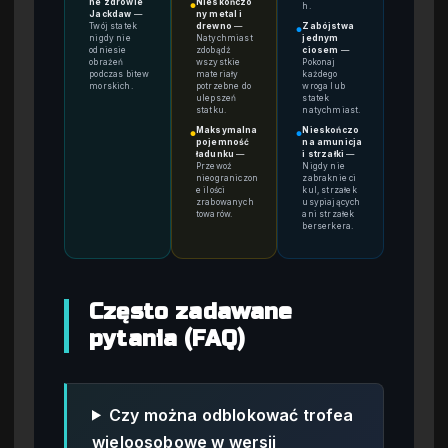
ne zdrowie
Nieskończo
h.
●
Jackdaw
—
ny metal i
Twój statek
drewno
—
Zabójstwa
●
nigdy nie
Natychmiast
jednym
odniesie
zdobądź
ciosem
—
obrażeń
wszystkie
Pokonaj
podczas bitew
materiały
każdego
morskich.
potrzebne do
wroga lub
ulepszeń
statek
statku.
natychmiast.
Maksymalna
Nieskończo
●
●
pojemność
na amunicja
ładunku
—
i strzałki
—
Przewoź
Nigdy nie
nieograniczon
zabraknie ci
e ilości
kul, strzałek
zrabowanych
usypiających
towarów.
ani strzałek
berserkera.
Często zadawane
pytania (FAQ)
Czy można odblokować trofea
wieloosobowe w wersji