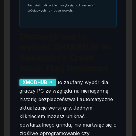
Pozostań całkowicie niewykryty podczas misji
pościgowych i skradankowych.
Dlaczego warto
wybrać XMODHUB do
Assassin’s Creed
Black Flag Resynced
to zaufany wybór dla
XMODHUB ↗
graczy PC ze względu na nienaganną
historię bezpieczeństwa i automatyczne
aktualizacje wersji gry. Jednym
kliknięciem możesz uniknąć
powtarzalnego grindu, nie martwiąc się o
złośliwe oprogramowanie czy