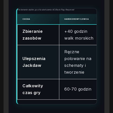
Porównanie stylów gry dla ukończenia AC Black Flag Resynced
CECHA
HARDKOROWY ŁOWCA
OKAZ
Zbieranie
+40 godzin
Na
zasobów
walk morskich
dz
Ręczne
Na
Ulepszenia
polowanie na
e
Jackdaw
schematy i
od
tworzenie
Całkowity
60-70 godzin
20-
czas gry