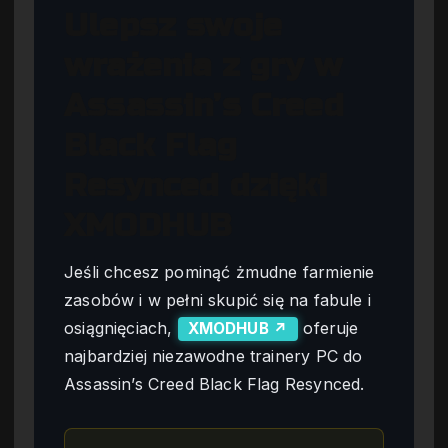
Ulepsz swoje
wrażenia z gry w
Assassin’s Creed
Black Flag
Resynced dzięki
XMODHUB
Jeśli chcesz pominąć żmudne farmienie
zasobów i w pełni skupić się na fabule i
osiągnięciach,
oferuje
XMODHUB ↗
najbardziej niezawodne trainery PC do
Assassin’s Creed Black Flag Resynced.