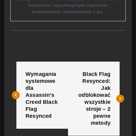
bezpieczne i wysokowydajne ulepszenie
podstawowego doświadczenia z gry.
N
Wymagania
Black Flag
a
systemowe
Resynced:
dla
Jak
w
Assassin’s
odblokować
i
Creed Black
wszystkie
Flag
stroje – 2
g
Resynced
pewne
metody
a