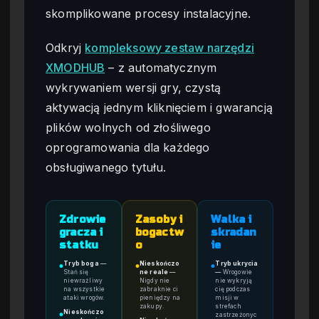
skomplikowane procesy instalacyjne.
Odkryj
kompleksowy zestaw narzędzi
XMODHUB
– z automatycznym
wykrywaniem wersji gry, czystą
aktywacją jednym kliknięciem i gwarancją
plików wolnych od złośliwego
oprogramowania dla każdego
obsługiwanego tytułu.
Zdrowie
Zasoby i
Walka i
gracza i
bogactw
skradan
statku
o
ie
Tryb boga
—
Nieskończo
Tryb ukrycia
●
●
●
Stań się
ne reale
—
—
Wrogowie
niewrażliwy
Nigdy nie
nie wykryją
na wszystkie
zabraknie ci
cię podczas
ataki wrogów.
pieniędzy na
misji w
zakupy.
strefach
Nieskończo
zastrzeżonyc
●