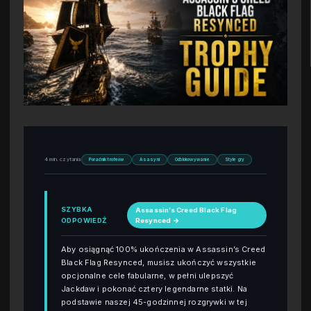
4 min. czytania
Poradnik trofeów
Asasyni
Odblokowywanie
Style gry
SZYBKA
Assassin’s Creed Black Flag
ODPOWIEDŹ
Resynced →
Aby osiągnąć 100% ukończenia w Assassin’s Creed
Black Flag Resynced, musisz ukończyć wszystkie
opcjonalne cele fabularne, w pełni ulepszyć
Jackdaw i pokonać cztery legendarne statki. Na
podstawie naszej 45-godzinnej rozgrywki w tej