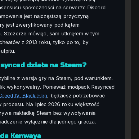
nsensusu społeczności na serwerze Discord
mowania jest najczęstszą przyczyną
óry jest zweryfikowany pod kątem
a. Szczerze mówiąc, sam utknąłem w tym
cheatów z 2013 roku, tylko po to, by
lpitu.
Resynced działa na Steam?
tybilne z wersją gry na Steam, pod warunkiem,
lik wykonywalny. Ponieważ modpack Resynced
Creed IV: Black Flag
, będziesz potrzebować
y procesu. Na lipiec 2026 roku większość
rywa nakładkę Steam bez wywoływania
iadczenie wyłącznie dla jednego gracza.
rda Kenwaya