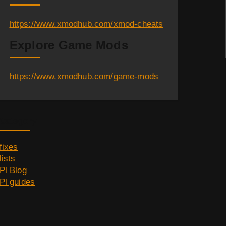
https://www.xmodhub.com/xmod-cheats
Explore Game Mods
https://www.xmodhub.com/game-mods
Category
fixes
lists
Pl Blog
Pl guides