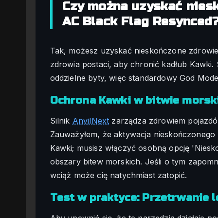
Czy można uzyskać nies
AC Black Flag Resynced
Tak, możesz uzyskać nieskończone zdrowie 
zdrowia postaci, aby chronić kadłub Kawki. S
oddzielne byty, więc standardowy God Mode 
Ochrona Kawki w bitwie morsk
Silnik
AnvilNext
zarządza zdrowiem pojazdów
Zauważyłem, że aktywacja nieskończonego z
Kawki; musisz włączyć osobną opcję 'Niesk
obszary bitew morskich. Jeśli o tym zapom
wciąż może cię natychmiast zatopić.
Test w praktyce: Przetrwanie 
Aby upewnić się, że te narzędzia działają po