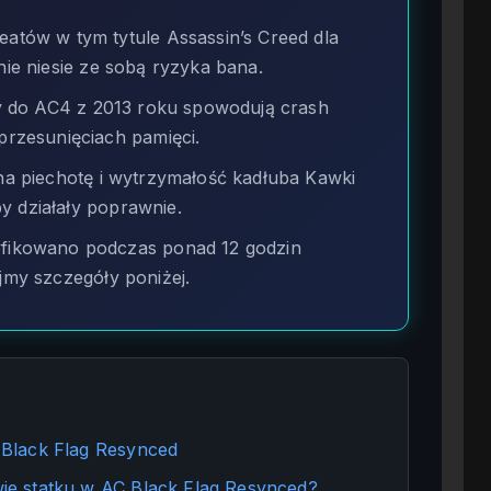
tów w tym tytule Assassin’s Creed dla
nie niesie ze sobą ryzyka bana.
 do AC4 z 2013 roku spowodują crash
rzesunięciach pamięci.
 piechotę i wytrzymałość kadłuba Kawki
y działały poprawnie.
ikowano podczas ponad 12 godzin
ujmy szczegóły poniżej.
Black Flag Resynced
e statku w AC Black Flag Resynced?