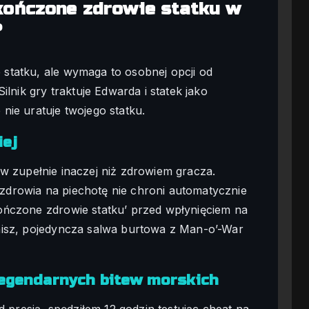
kończone zdrowie statku w
?
statku, ale wymaga to osobnej opcji od
ilnik gry traktuje Edwarda i statek jako
nie uratuje twojego statku.
iej
 zupełnie inaczej niż zdrowiem gracza.
drowia na piechotę nie chroni automatycznie
ończone zdrowie statku’ przed wpłynięciem na
nisz, pojedyncza salwa burtowa z Man-o’-War
legendarnych bitew morskich
d presją, spędziłem 12 godzin testując cheat na