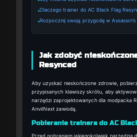
●
Dlaczego trainer do AC Black Flag Resy
●
Rozpocznij swoją przygodę w Assassin’s
●
Jak zdobyć nieskończon
Resynced
Aby uzyskać nieskończone zdrowie, pobierz 
przypisanych klawiszy skrótu, aby aktywow
narzędzi zaprojektowanych dla modpacka Re
AnvilNext zawiodą.
Pobieranie trainera do AC Bla
Przed pobraniem jakiegokolwiek narzędzia d