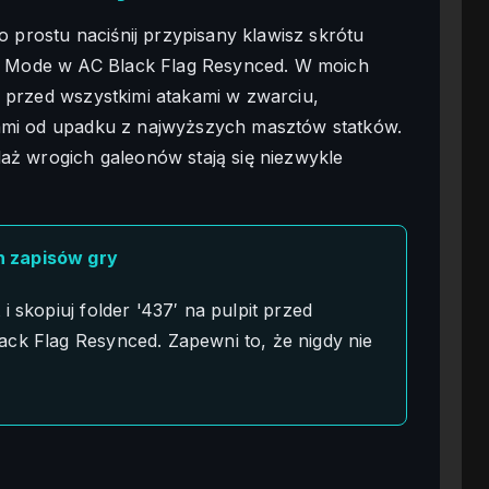
po prostu naciśnij przypisany klawisz skrótu
 Mode w AC Black Flag Resynced. W moich
a przed wszystkimi atakami w zwarciu,
iami od upadku z najwyższych masztów statków.
daż wrogich galeonów stają się niezwykle
h zapisów gry
i skopiuj folder '437′ na pulpit przed
ack Flag Resynced. Zapewni to, że nigdy nie