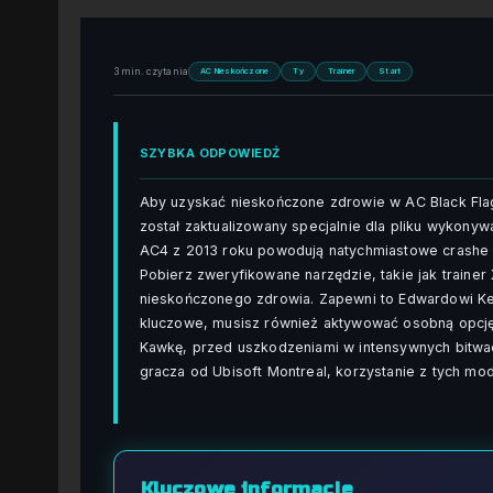
3 min. czytania
AC Nieskończone
Ty
Trainer
Start
SZYBKA ODPOWIEDŹ
Aby uzyskać nieskończone zdrowie w AC Black Fla
został zaktualizowany specjalnie dla pliku wykonyw
AC4 z 2013 roku powodują natychmiastowe crashe 
Pobierz zweryfikowane narzędzie, takie jak traine
nieskończonego zdrowia. Zapewni to Edwardowi Ken
kluczowe, musisz również aktywować osobną opcję 
Kawkę, przed uszkodzeniami w intensywnych bitwac
gracza od Ubisoft Montreal, korzystanie z tych mo
Kluczowe informacje