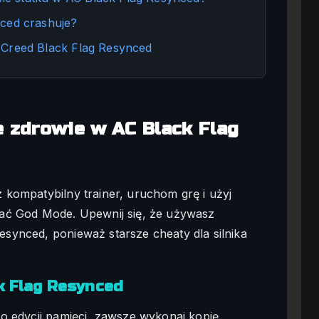
nced crashuje?
 Creed Black Flag Resynced
e zdrowie w AC Black Flag
kompatybilny trainer, uruchom grę i użyj
ać God Mode. Upewnij się, że używasz
synced, ponieważ starsze cheaty dla silnika
ck Flag Resynced
o edycji pamięci, zawsze wykonaj kopię