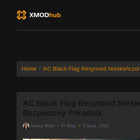
S
k
i
p
t
o
XMODhub
Game Trainers
Game Mo
c
o
n
t
Home
AC Black Flag Resynced Nieskończon
e
n
t
AC Black Flag Resynced Nies
Bezpieczny Poradnik
Nancy Miller
Pl Blog
9 lipca, 2026