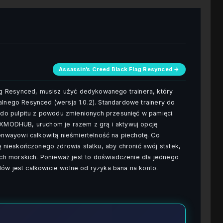
Assassin’s Creed Black Flag Resynced →
g Resynced, musisz użyć dedykowanego trainera, który
alnego Resynced (wersja 1.0.2). Standardowe trainery do
do pulpitu z powodu zmienionych przesunięć w pamięci.
r XMODHUB, uruchom je razem z grą i aktywuj opcję
wayowi całkowitą nieśmiertelność na piechotę. Co
nieskończonego zdrowia statku, aby chronić swój statek,
h morskich. Ponieważ jest to doświadczenie dla jednego
dów jest całkowicie wolne od ryzyka bana na konto.