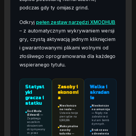
podczas gdy ty omijasz grind.
Odkryj
pełen zestaw narzędzi XMODHUB
– z automatycznym wykrywaniem wersji
gry, czystą aktywacją jednym kliknięciem
i gwarantowanymi plikami wolnymi od
złośliwego oprogramowania dla każdego
wspieranego tytułu.
Statyst
Zasoby i
Walka i
yki
ekonomi
skradan
gracza i
a
ie
statku
Nieskończo
Nieskończo
●
●
ne reale
—
na amunicja
God Mode
●
Ustawia twoje
—
Nigdy nie
(Edward)
—
pieniądze na
zabraknie ci
Zapobiega
9,999,999.
kul ani bomb
wszelkim
dymnych.
obrażeniom
Maksymalne
●
otrzymywany
zasoby
Brak czasu
●
m przez
ładunku
—
odnowienia