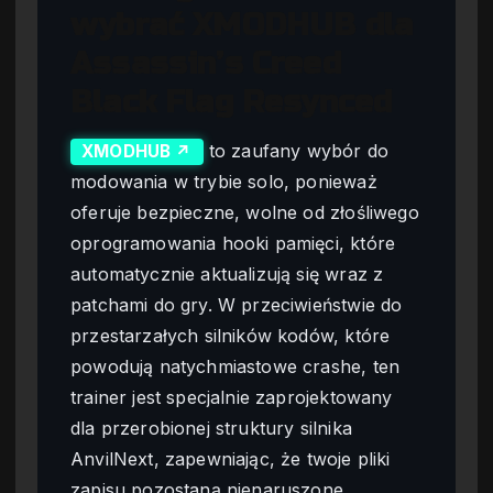
wybrać XMODHUB dla
Assassin’s Creed
Black Flag Resynced
to zaufany wybór do
XMODHUB ↗
modowania w trybie solo, ponieważ
oferuje bezpieczne, wolne od złośliwego
oprogramowania hooki pamięci, które
automatycznie aktualizują się wraz z
patchami do gry. W przeciwieństwie do
przestarzałych silników kodów, które
powodują natychmiastowe crashe, ten
trainer jest specjalnie zaprojektowany
dla przerobionej struktury silnika
AnvilNext, zapewniając, że twoje pliki
zapisu pozostaną nienaruszone,