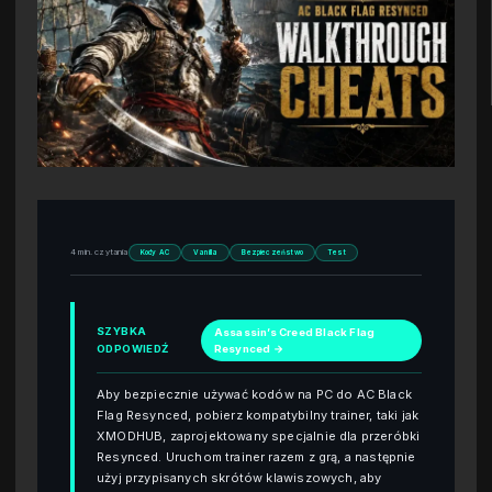
4 min. czytania
Kody AC
Vanilla
Bezpieczeństwo
Test
SZYBKA
Assassin’s Creed Black Flag
ODPOWIEDŹ
Resynced →
Aby bezpiecznie używać kodów na PC do AC Black
Flag Resynced, pobierz kompatybilny trainer, taki jak
XMODHUB, zaprojektowany specjalnie dla przeróbki
Resynced. Uruchom trainer razem z grą, a następnie
użyj przypisanych skrótów klawiszowych, aby