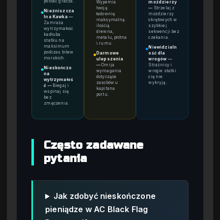
postać gracza.
Wypełnia
moździerzy
twoją
—
Strzelaj z
Niezniszcza
●
ładownię
moździerzy
lna Kawka
—
maksymalną
okrętowych w
Zamraża
ilością
szybkiej
wytrzymałość
drewna,
sekwencji bez
kadłuba
metalu, płótna
czekania.
statku na
i rumu.
maksimum
Niewidzialn
●
podczas bitew
Darmowe
ość dla
●
morskich.
ulepszenia
wrogów
—
—
Omija
Strażnicy i
Nieskończo
●
wymagania
wrogie statki
na
dotyczące
cię nie
wytrzymałoś
zasobów u
wykryją.
ć
—
Biegaj i
kapitana
wspinaj się
portu.
bez
zmęczenia.
Często zadawane
pytania
Jak zdobyć nieskończone
pieniądze w AC Black Flag