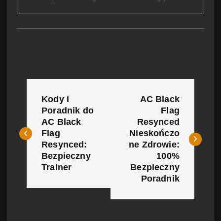
N
Kody i
AC Black
a
Poradnik do
Flag
AC Black
Resynced
w
Flag
Nieskończo
i
Resynced:
ne Zdrowie:
Bezpieczny
100%
g
Trainer
Bezpieczny
Poradnik
a
c