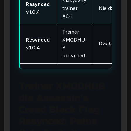
Klasyczny
Resynced
trainer
Nie działa
v1.0.4
AC4
Trainer
Resynced
XMODHU
Działa
v1.0.4
B
Resynced
Trainer XMODHUB
dla Assassin’s
Creed Black Flag
Resynced: Pełna