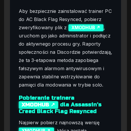
Aby bezpiecznie zainstalować trainer PC
do AC Black Flag Resynced, pobierz
zweryfikowany plik z
,
XMODHUB ↗
uruchom go jako administrator i podłącz
do aktywnego procesu gry. Raporty
społeczności na Discordzie potwierdzają,
że ta 3-etapowa metoda zapobiega
fałszywym alarmom antywirusowym i
zapewnia stabilne wstrzykiwanie do
pamięci dla modowania w trybie solo.
Pobieranie trainera
dla Assassin’s
XMODHUB ↗
Creed Black Flag Resynced
Najpierw pobierz najnowszą wersję
, która została
XMODHUB ↗