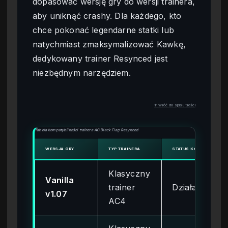
dopasować wersję gry do wersji trainera,
aby uniknąć crashy. Dla każdego, kto
chce pokonać legendarne statki lub
natychmiast zmaksymalizować Kawkę,
dedykowany trainer Resynced jest
niezbędnym narzędziem.
↑ Wróć do spisu treści
Tabela kompatybilności trainera AC Black Flag Resynced
WERSJA GRY
TYP TRAINERA
STATUS KOMPATYBILNOŚ
Klasyczny
Vanilla
trainer
Działa
v1.07
AC4