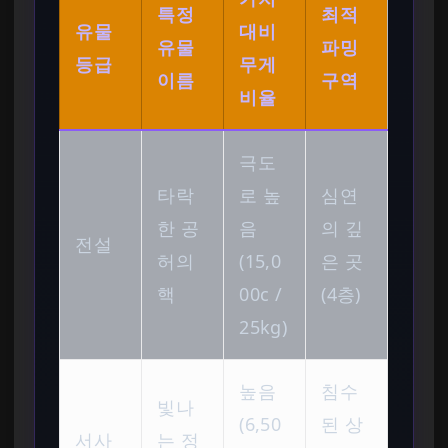
특정
최적
유물
대비
유물
파밍
등급
무게
이름
구역
비율
극도
타락
로 높
심연
한 공
음
의 깊
전설
허의
(15,0
은 곳
핵
00c /
(4층)
25kg)
높음
침수
빛나
(6,50
된 상
서사
는 정