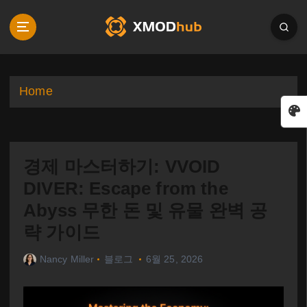
S
k
i
p
t
o
Home
c
o
n
t
경제 마스터하기: VVOID
e
n
DIVER: Escape from the
t
Abyss 무한 돈 및 유물 완벽 공
략 가이드
Nancy Miller
블로그
6월 25, 2026