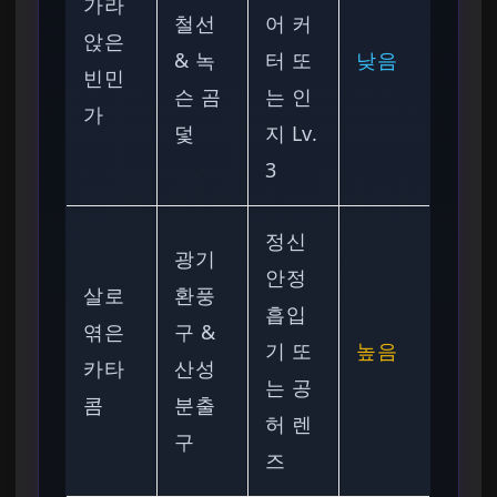
가라
철선
어 커
앉은
& 녹
터 또
낮음
빈민
슨 곰
는 인
가
덫
지 Lv.
3
정신
광기
안정
살로
환풍
흡입
엮은
구 &
기 또
높음
카타
산성
는 공
콤
분출
허 렌
구
즈