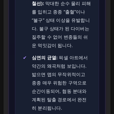
철선):
막대한 순수 물리 피해
를 입히고 종종 “출혈”이나
“불구” 상태 이상을 유발합니
다. 불구 상태가 된 다이버는
질주할 수 없어 변종들의 쉬
운 먹잇감이 됩니다.
✔
심연의 균열:
픽셀 아트에서
약간의 왜곡처럼 보입니다.
밟으면 맵의 무작위적이고
종종 매우 위험한 구역으로
순간이동되어, 협동 분대와
계획된 탈출 경로에서 완전
히 분리됩니다.