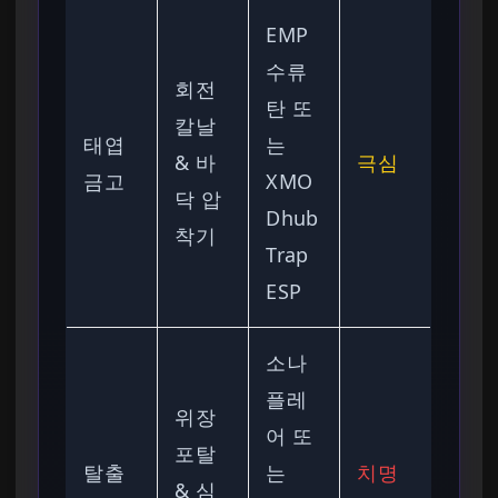
EMP
수류
회전
탄 또
칼날
태엽
는
& 바
극심
금고
XMO
닥 압
Dhub
착기
Trap
ESP
소나
플레
위장
어 또
포탈
탈출
는
치명
& 심