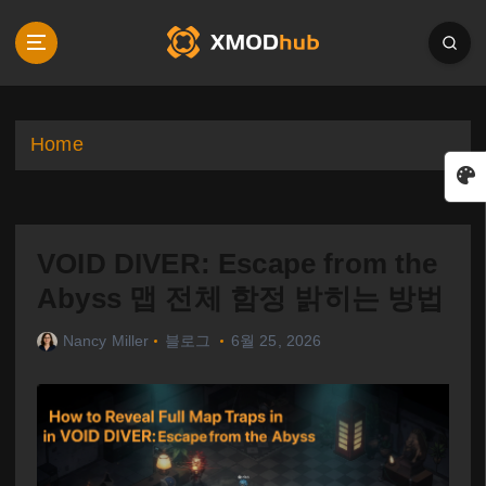
S
k
i
p
t
o
Home
c
o
n
t
VOID DIVER: Escape from the
e
n
Abyss 맵 전체 함정 밝히는 방법
t
Nancy Miller
블로그
6월 25, 2026