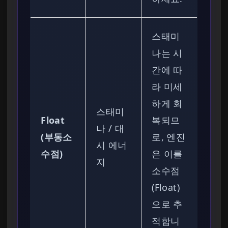
스태미
나는 시
간에 따
라 미세
하게 회
스태미
Float
복되므
나 / 대
(부동소
로, 엔진
시 에너
수점)
은 이를
지
소수점
(Float)
으로 추
적합니