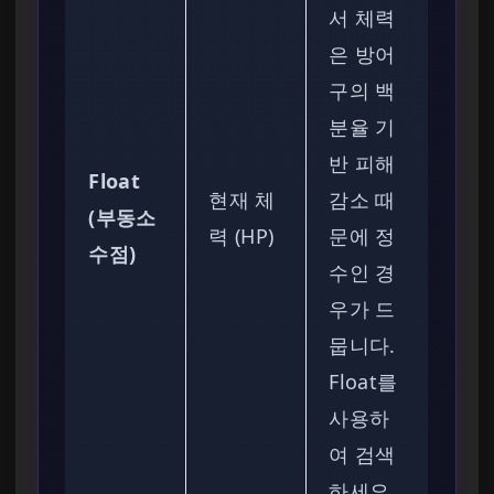
서 체력
은 방어
구의 백
분율 기
반 피해
Float
현재 체
감소 때
(부동소
력 (HP)
문에 정
수점)
수인 경
우가 드
뭅니다.
Float를
사용하
여 검색
하세요.