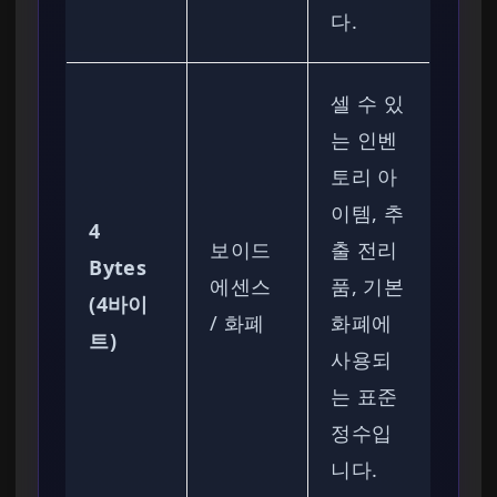
다.
셀 수 있
는 인벤
토리 아
이템, 추
4
보이드
출 전리
Bytes
에센스
품, 기본
(4바이
/ 화폐
화폐에
트)
사용되
는 표준
정수입
니다.