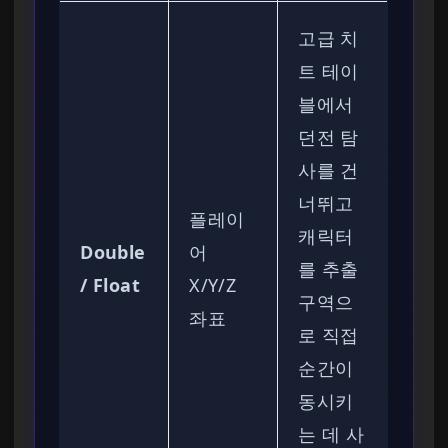
고급 치
트 테이
블에서
던전 탐
사를 건
너뛰고
플레이
캐릭터
Double
어
를 추출
/ Float
X/Y/Z
구역으
좌표
로 직접
순간이
동시키
는 데 사