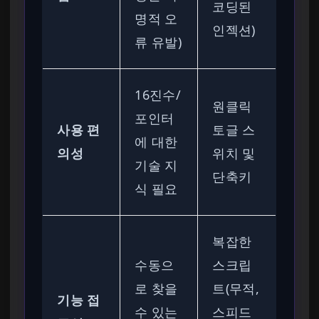
코딩된
명적 오
인젝션)
류 유발)
16진수/
원클릭
포인터
사용 편
토글 스
에 대한
의성
위치 및
기술 지
단축키
식 필요
복잡한
수동으
스크립
로 찾을
트(무적,
기능 접
수 있는
스피드