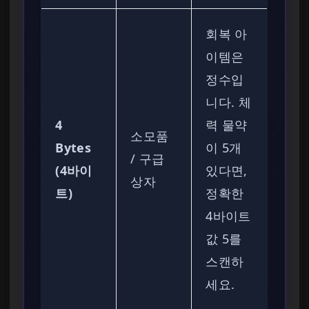
회복 아
이템은
정수입
니다. 체
4
력 물약
소모품
Bytes
이 5개
/ 구급
(4바이
있다면,
상자
트)
정확한
4바이트
값 5를
스캔하
세요.