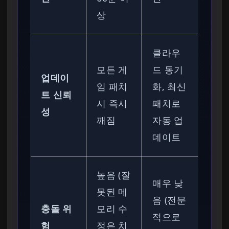
상
클라우
모든 게
드 동기
업데이
임 패치
화, 최신
트 신뢰
시 즉시
패치로
성
깨짐
자동 업
데이트
높음 (잘
매우 낮
못된 메
음 (전문
충돌 위
모리 수
적으로
험
정은 치