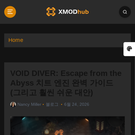
S
k
i
p
t
o
Home
c
o
n
t
VOID DIVER: Escape from the
e
n
Abyss 치트 엔진 완벽 가이드
t
(그리고 훨씬 쉬운 대안)
Nancy Miller
블로그
6월 24, 2026