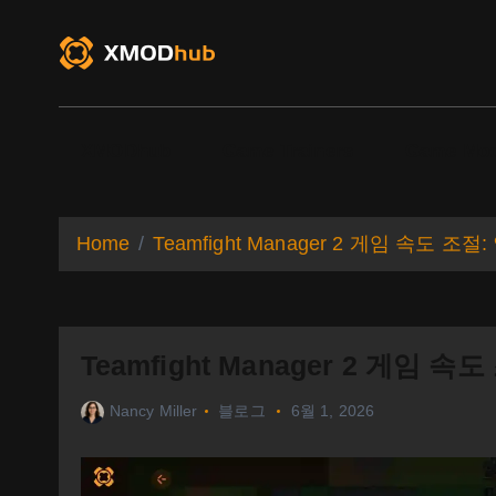
S
k
i
p
t
o
XMODhub
Game Trainers
Game Mo
c
o
n
t
Home
Teamfight Manager 2 게임 속도 
e
n
t
Teamfight Manager 2 게임
Nancy Miller
블로그
6월 1, 2026