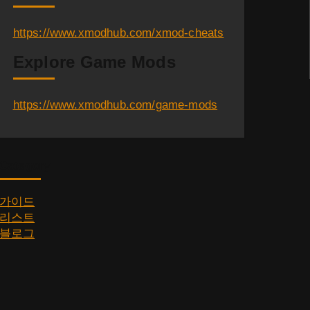
https://www.xmodhub.com/xmod-cheats
Explore Game Mods
https://www.xmodhub.com/game-mods
Category
가이드
리스트
블로그