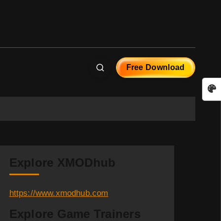
Free Download
Explore XMODhub
https://www.xmodhub.com
Explore Game Trainers