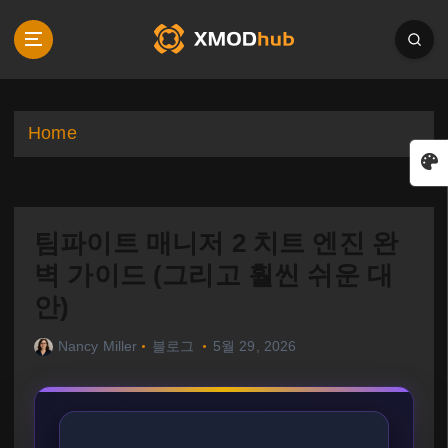
S
k
i
p
t
o
Home
c
o
n
t
팀파이트 매니저 2 치트 엔진 완
e
n
벽 가이드 (그리고 훨씬 쉬운 대
t
안)
Nancy Miller
블로그
5월 29, 2026