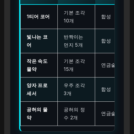
기본 조각
1티어 코어
합성
10개
빛나는 코
반짝이는
합성
어
먼지 5개
작은 속도
기본 조각
연금술
물약
15개
양자 프로
우주 조각
합성
세서
3개
공허의 물
공허의 정
연금술
약
수 2개