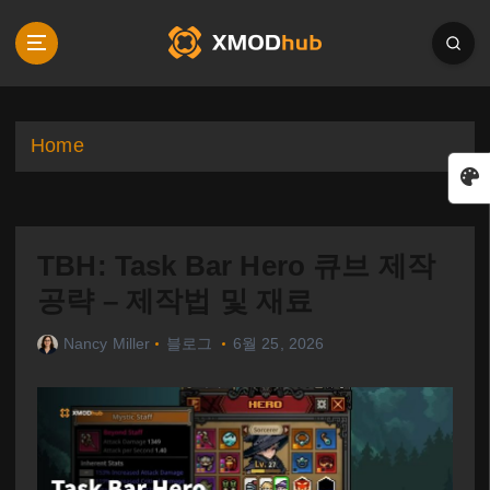
S
k
i
p
t
o
Home
c
o
n
t
TBH: Task Bar Hero 큐브 제작
e
n
공략 – 제작법 및 재료
t
Nancy Miller
블로그
6월 25, 2026