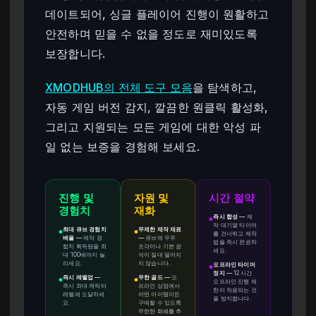
데이트되어, 싱글 플레이어 진행이 원활하고
안전하며 믿을 수 없을 정도로 재미있도록
보장합니다.
XMODHUB의 전체 도구 모음
을 탐색하고,
자동 게임 버전 감지, 깔끔한 원클릭 활성화,
그리고 지원되는 모든 게임에 대한 악성 파
일 없는 보증을 경험해 보세요.
진행 및
자원 및
시간 절약
경험치
재화
즉시 합성
—
제
●
작 대기열 타이머
최대 큐브 경험치
무제한 제작 재료
●
●
를 건너뛰고 제작
배율
—
제작 경
—
큐브에 우주
법을 즉시 완료하
험치 획득량을 최
조각이나 기본 광
세요.
대 100배까지 늘
석이 절대 떨어지
리세요.
지 않습니다.
오프라인 타이머
●
정지
—
12시간
즉시 레벨업
—
무한 골드
—
오
●
●
오프라인 진행 제
즉시 최대 캐릭터
프라인 상점에서
한이 적용되는 것
레벨에 도달하세
어떤 아이템이든
을 방지합니다.
요.
구매할 수 있도록
무한한 화폐를 추