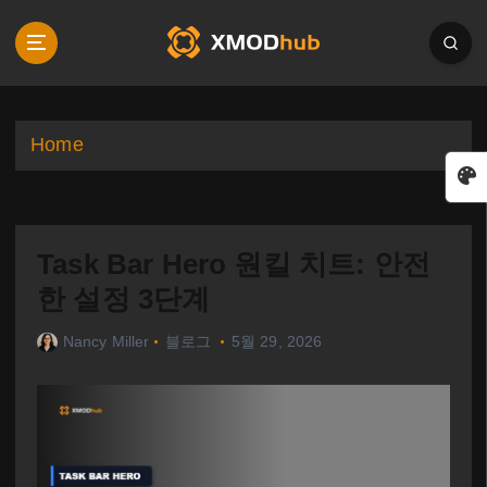
S
k
i
p
t
o
Home
c
o
n
t
Task Bar Hero 원킬 치트: 안전
e
n
한 설정 3단계
t
Nancy Miller
블로그
5월 29, 2026