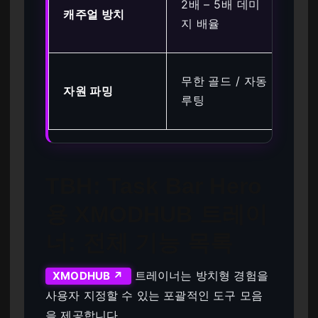
2배 – 5배 데미
캐주얼 방치
그
지 배율
지
수
무한 골드 / 자동
자원 파밍
수
루팅
화
TBH: Task Bar Hero
용 XMODHUB 트레이
너: 전체 기능 목록
트레이너는 방치형 경험을
XMODHUB ↗
사용자 지정할 수 있는 포괄적인 도구 모음
을 제공합니다.