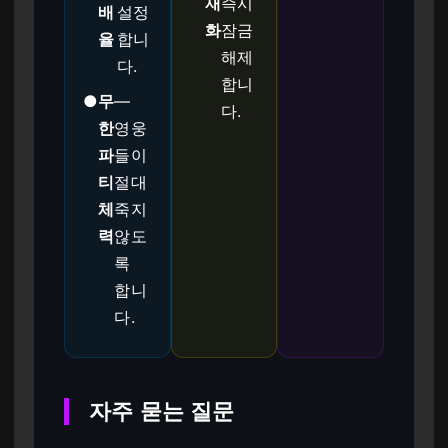
재
즉시
배
설정
화
잠금
율
합니
해제
다.
합니
●
무
—
다.
한
영웅
파
들이
티
절대
체
죽지
력
않도
록
합니
다.
자주 묻는 질문