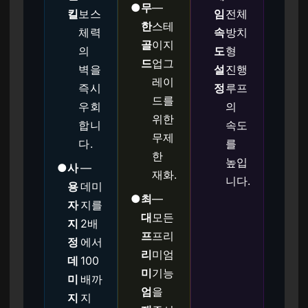
●
무
—
킬
보스
임
전체
한
스테
체력
속
방치
골
이지
의
도
형
드
업그
벽을
설
진행
레이
즉시
정
루프
드를
우회
의
위한
합니
속도
무제
다.
를
한
높입
●
사
—
재화.
니다.
용
데미
●
최
—
자
지를
대
모든
지
2배
프
프리
정
에서
리
미엄
데
100
미
기능
미
배까
엄
을
지
지