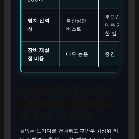
부드럽고
방치 신뢰
불안정한
예측 가능
성
버스트
한 킬
장비 재설
매우 높음
중간
정 비용
XMODHUB로 TBH:
Task Bar Hero 경험
을 향상시키세요
끝없는 노가다를 건너뛰고 후반부 최상위 티