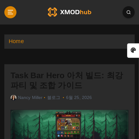
S
k
i
p
t
o
Home
c
o
n
t
Task Bar Hero 아처 빌드: 최강
e
n
파티 및 조합 가이드
t
Nancy Miller
블로그
6월 25, 2026