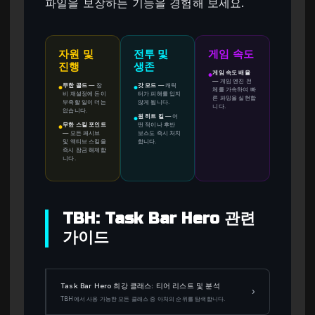
파일을 보장하는 기능을 경험해 보세요.
자원 및
전투 및
게임 속도
진행
생존
게임 속도 배율
●
—
게임 엔진 전
무한 골드
—
장
갓 모드
—
캐릭
●
●
체를 가속하여 빠
비 재설정에 돈이
터가 피해를 입지
른 파밍을 실현합
부족할 일이 더는
않게 됩니다.
니다.
없습니다.
원 히트 킬
—
어
●
무한 스킬 포인트
떤 적이나 후반
●
—
모든 패시브
보스도 즉시 처치
및 액티브 스킬을
합니다.
즉시 잠금 해제합
니다.
TBH: Task Bar Hero 관련
가이드
Task Bar Hero 최강 클래스: 티어 리스트 및 분석
›
TBH에서 사용 가능한 모든 클래스 중 아처의 순위를 탐색합니다.