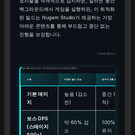
표시줄을 적극적으로 감시하든, 일하는 동안
백그라운드에서 게임을 실행하든, 이 최적화
된 빌드는 Nugem Studio가 제공하는 가장
어려운 콘텐츠를 통해 부드럽고 중단 없는
진행을 보장합니다.
↑ 목차로 돌아가기
Task Bar Hero 아처 스탯 우선순위 비교 (스테이지 500+)
스탯
치명타 빌드 성능
방어구 관통 빌드 성능
기본 데미
높음 (감소
중간 (안정
지
전)
적)
보스 DPS
약 60% 감
100% 효율
(스테이지
소
유지
500+)