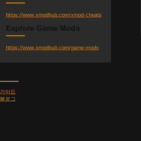
https://www.xmodhub.com/xmod-cheats
Explore Game Mods
https://www.xmodhub.com/game-mods
Category
가이드
블로그