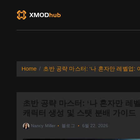
S
k
i
p
t
o
XMODhub
Game Trainers
Game Mo
c
o
n
t
Home
초반 공략 마스터: ‘나 혼자만 레벨업
e
n
t
초반 공략 마스터: ‘나 혼자만 레
캐릭터 생성 및 스탯 분배 가이드
Nancy Miller
블로그
6월 22, 2026