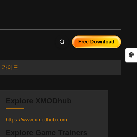
Free Download
배 가이드
Explore XMODhub
https://www.xmodhub.com
Explore Game Trainers