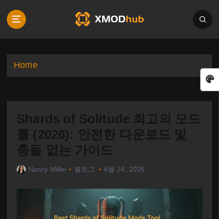
S
k
i
p
t
o
Home
c
o
n
t
Shards of Solitude 최고의 모드
e
n
툴 (2026): 안전한 다운로드 및
t
충돌 없는 가이드
Nancy Miller
블로그
6월 24, 2026