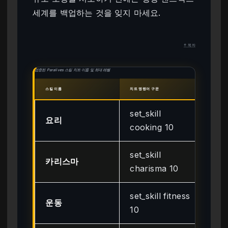
세계를 백업하는 것을 잊지 마세요.
↑ 목차
검증된 Paralives 스킬 치트 이름 및 최대 레벨
스킬 이름
치트 명령어 구문
최대 레
set_skill
요리
10
cooking 10
set_skill
카리스마
10
charisma 10
set_skill fitness
운동
10
10