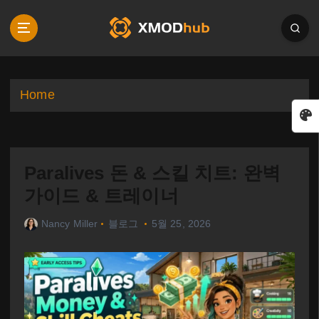
S
k
i
p
t
o
Home
c
o
n
t
Paralives 돈 & 스킬 치트: 완벽
e
n
가이드 & 트레이너
t
Nancy Miller
블로그
5월 25, 2026