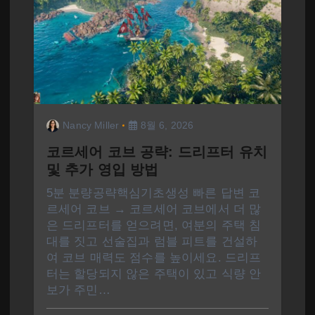
Nancy Miller
8월 6, 2026
코르세어 코브 공략: 드리프터 유치
및 추가 영입 방법
5분 분량공략핵심기초생성 빠른 답변 코
르세어 코브 → 코르세어 코브에서 더 많
은 드리프터를 얻으려면, 여분의 주택 침
대를 짓고 선술집과 럼블 피트를 건설하
여 코브 매력도 점수를 높이세요. 드리프
터는 할당되지 않은 주택이 있고 식량 안
보가 주민…