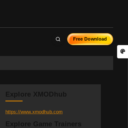
Free Download
Explore XMODhub
https://www.xmodhub.com
Explore Game Trainers