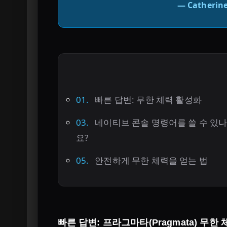
— Catheri
01.
빠른 답변: 무한 체력 활성화
03.
네이티브 콘솔 명령어를 쓸 수 있
요?
05.
안전하게 무한 체력을 얻는 법
빠른 답변: 프라그마타(Pragmata) 무한 