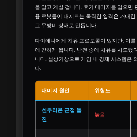
을 알고 계실 겁니다. 휴가 대미지를 입으면
용 로봇들이 내지르는 묵직한 일격은 거대한
고 무방비 상태로 만듭니다.
다이애나에게 치유 프로토콜이 있지만, 이를
에 갇히게 됩니다. 난전 중에 치유를 시도했
니다. 설상가상으로 게임 내 경제 시스템은 
다.
대미지 원인
위험도
센추리온 근접 돌
높음
진