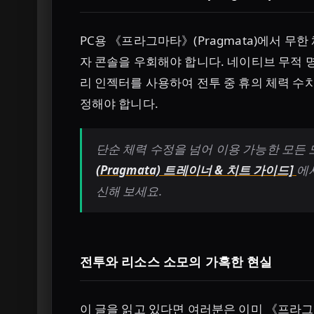
PC용 《프라그마타》(Pragmata)에서 무
자 콘솔을 우회해야 합니다. 네이티브 무적 명
리 인젝터를 사용하여 전투 중 휴의 체력 
정해야 합니다.
단순 체력 수정을 넘어 이용 가능한 모든
(Pragmata) 트레이너 & 치트 가이드]
에
신해 보세요.
전투와 리소스 소모의 가혹한 현실
이 글을 읽고 있다면 여러분은 이미 《프라그마