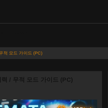
ds
Support
무적 모드 가이드 (PC)
 / 무적 모드 가이드 (PC)