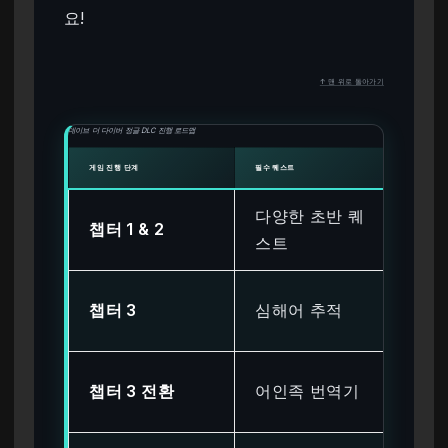
요!
↑ 맨 위로 돌아가기
데이브 더 다이버 정글 DLC 진행 로드맵
게임 진행 단계
필수 퀘스트
정글 D
다양한 초반 퀘
챕터 1 & 2
잠김
스트
잠김
챕터 3
심해어 추적
됨)
잠금
챕터 3 전환
어인족 번역기
침 