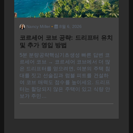
Nancy Miller
8월 6, 2026
코르세어 코브 공략: 드리프터 유치
및 추가 영입 방법
5분 분량공략핵심기초생성 빠른 답변 코
르세어 코브 → 코르세어 코브에서 더 많
은 드리프터를 얻으려면, 여분의 주택 침
대를 짓고 선술집과 럼블 피트를 건설하
여 코브 매력도 점수를 높이세요. 드리프
터는 할당되지 않은 주택이 있고 식량 안
보가 주민…