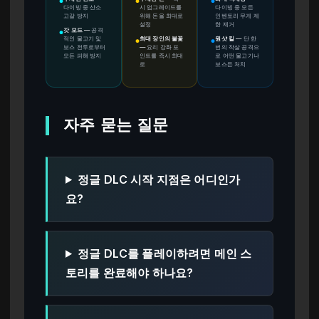
●
●
●
다이빙 중 산소
시 업그레이드를
다이빙 중 모든
고갈 방지
위해 돈을 최대로
인벤토리 무게 제
설정
한 제거
갓 모드
—
공격
●
적인 물고기 및
최대 장인의 불꽃
원샷 킬
—
단 한
●
●
보스 전투로부터
—
요리 강화 포
번의 작살 공격으
모든 피해 방지
인트를 즉시 최대
로 어떤 물고기나
로
보스든 처치
자주 묻는 질문
정글 DLC 시작 지점은 어디인가
요?
정글 DLC를 플레이하려면 메인 스
토리를 완료해야 하나요?