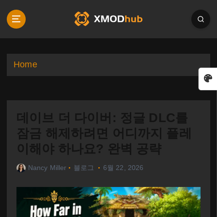
S
k
i
p
t
o
Home
c
o
n
t
데이브 더 다이버: 정글 DLC를
e
n
잠금 해제하려면 어디까지 플레
t
이해야 하나요? 완벽 공략
Nancy Miller
블로그
6월 22, 2026