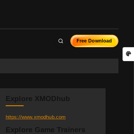
Free Download
Explore XMODhub
https://www.xmodhub.com
Explore Game Trainers