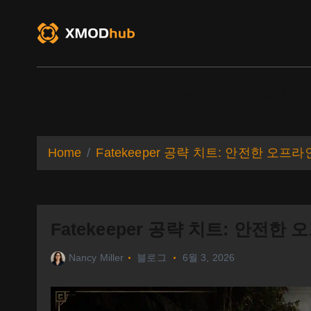
S
k
i
p
t
o
XMODhub
Game Trainers
Game Mo
c
o
n
t
Home
Fatekeeper 공략 치트: 안전한 오
e
n
t
Fatekeeper 공략 치트: 안전
Nancy Miller
블로그
6월 3, 2026