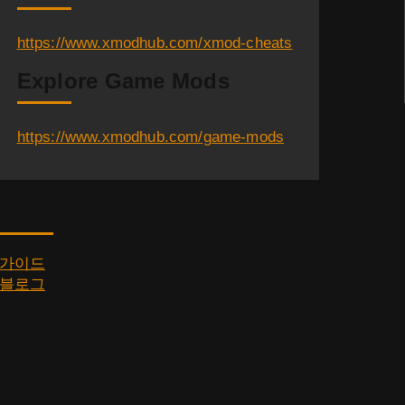
https://www.xmodhub.com/xmod-cheats
Explore Game Mods
https://www.xmodhub.com/game-mods
Category
가이드
블로그