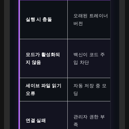
클
오래된 트레이너
신 
실행 시 충돌
버전
버
트
Wi
모드가 활성화되
백신이 코드 주
De
지 않음
입 차단
목
폴
세이브 파일 읽기
자동 저장 중 모
수
오류
딩
서
마
관리자 권한 부
릭 
연결 실패
족
한으