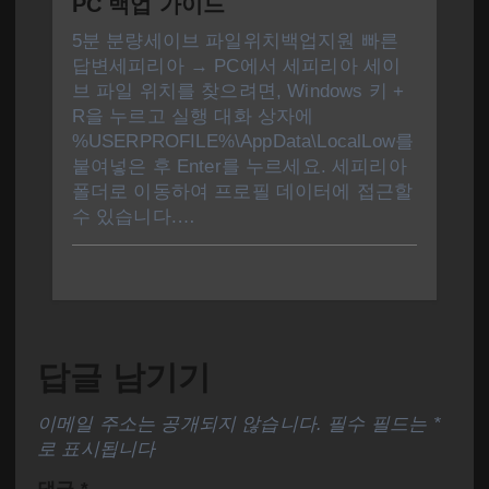
PC 백업 가이드
5분 분량세이브 파일위치백업지원 빠른
답변세피리아 → PC에서 세피리아 세이
브 파일 위치를 찾으려면, Windows 키 +
R을 누르고 실행 대화 상자에
%USERPROFILE%\AppData\LocalLow를
붙여넣은 후 Enter를 누르세요. 세피리아
폴더로 이동하여 프로필 데이터에 접근할
수 있습니다.…
답글 남기기
이메일 주소는 공개되지 않습니다.
필수 필드는
*
로 표시됩니다