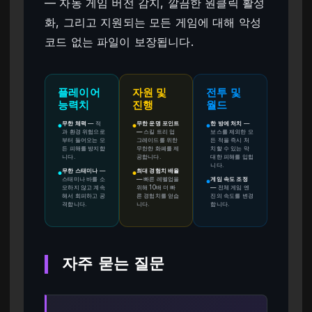
— 자동 게임 버전 감지, 깔끔한 원클릭 활성
화, 그리고 지원되는 모든 게임에 대해 악성
코드 없는 파일이 보장됩니다.
플레이어
자원 및
전투 및
능력치
진행
월드
무한 체력
—
적
무한 운명 포인트
한 방에 처치
—
●
●
●
과 환경 위험으로
—
스킬 트리 업
보스를 제외한 모
부터 들어오는 모
그레이드를 위한
든 적을 즉시 처
든 피해를 방지합
무한한 화폐를 제
치할 수 있는 막
니다.
공합니다.
대한 피해를 입힙
니다.
무한 스태미나
—
최대 경험치 배율
●
●
스태미나 바를 소
—
빠른 레벨업을
게임 속도 조정
●
모하지 않고 계속
위해 10배 더 빠
—
전체 게임 엔
해서 회피하고 공
른 경험치를 얻습
진의 속도를 변경
격합니다.
니다.
합니다.
자주 묻는 질문