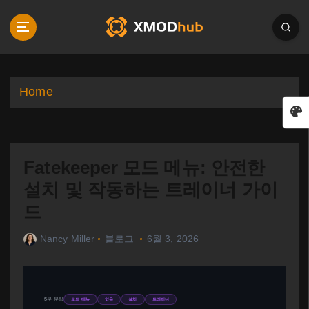
S
k
i
p
t
o
Home
c
o
n
t
Fatekeeper 모드 메뉴: 안전한
e
n
설치 및 작동하는 트레이너 가이
t
드
Nancy Miller
블로그
6월 3, 2026
5분 분량
모드 메뉴
있음
설치
트레이너