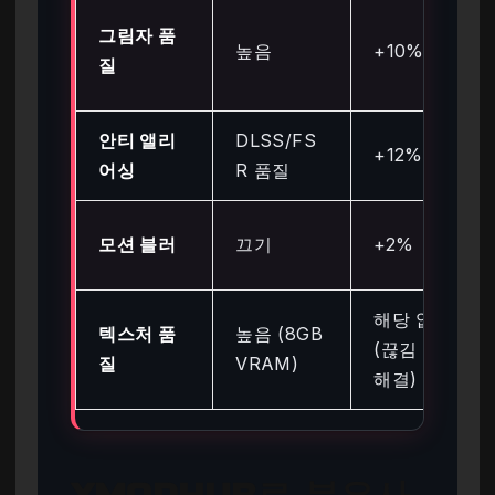
그림자 품
높음
+10%
질
안티 앨리
DLSS/FS
+12%
어싱
R 품질
모션 블러
끄기
+2%
해당 없음
텍스처 품
높음 (8GB
(끊김 현상
질
VRAM)
해결)