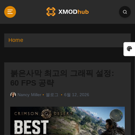
S
k
i
p
t
o
Home
c
o
n
t
붉은사막 최고의 그래픽 설정:
e
n
60 FPS 공략
t
Nancy Miller
블로그
6월 12, 2026