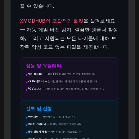
끌 수 있습니다.
XMODHUB의 포괄적인 툴킷
을 살펴보세요
— 자동 게임 버전 감지, 깔끔한 원클릭 활성
화, 그리고 지원되는 모든 타이틀에 대해 보
장된 악성 코드 없는 파일을 제공합니다.
성능 및 유틸리티
자동 최적화기
—
최대 FPS를 위해 엔진 변수를 조정합니다.
●
VRAM 클리너
—
장시간 플레이 시 메모리 누수를 방지합니다.
●
FOV 체인저
—
기본 제한을 넘어 카메라 시야각을 잠금 해제합니다.
●
전투 및 진행
무한 체력
—
전투에서 절대 죽지 않습니다.
●
무제한 스태미나
—
무한정 질주하고 회피합니다.
●
최대 경험치 배율
—
캐릭터를 즉시 레벨업합니다.
●
무제한 골드
—
모든 상점에서 무한한 화폐를 사용합니다.