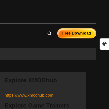
Free Download
Explore XMODhub
https://www.xmodhub.com
Explore Game Trainers