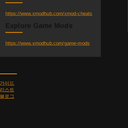
https://www.xmodhub.com/xmod-cheats
Explore Game Mods
https://www.xmodhub.com/game-mods
Category
가이드
리스트
블로그