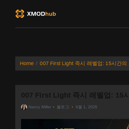
S
k
i
p
t
o
XMODhub
Game Trainers
Game Mo
c
o
n
t
Home
007 First Light 즉시 레벨업: 1
e
n
t
007 First Light 즉시 레벨업
Nancy Miller
블로그
6월 1, 2026