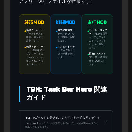
アフリー保証ファイルが特徴です。
経済MOD
戦闘MOD
進行MOD
無限ゴールド
—
最大攻撃速度
—
100%ドロップ
●
●
●
ゴールド残高を
クールダウンな
率
—
敵が毎回最
即座に最大値に
しで即座に攻撃
もレアなアイテ
設定します。
します。
ムをドロップす
るように強制し
無限ペットフー
ワンヒットキル
ます。
●
●
ド
—
仲間をアッ
—
どんな敵やボ
プグレードする
スも一撃で倒し
即時レベルアッ
●
ためのリソース
ます。
プ
—
経験値獲得
が尽きることは
量を100倍にし
ありません。
ます。
TBH: Task Bar Hero 関連
ガイド
TBHでゴールドを最大化する方法：総合的な富のガイド
›
Task Bar Heroでゴールド生産を急増させるための絶対的な最良の
戦略を学びましょう。