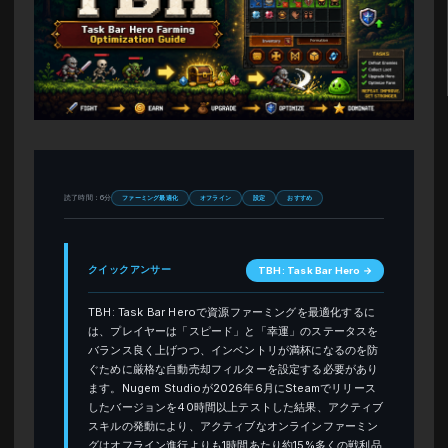
読了時間：6分
ファーミング最適化
オフライン
設定
おすすめ
クイックアンサー
TBH: Task Bar Hero →
TBH: Task Bar Heroで資源ファーミングを最適化するに
は、プレイヤーは「スピード」と「幸運」のステータスを
バランス良く上げつつ、インベントリが満杯になるのを防
ぐために厳格な自動売却フィルターを設定する必要があり
ます。Nugem Studioが2026年6月にSteamでリリース
したバージョンを40時間以上テストした結果、アクティブ
スキルの発動により、アクティブなオンラインファーミン
グはオフライン進行よりも1時間あたり約15%多くの戦利品