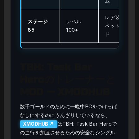
ム
レア装備、
ステージ
レベル
ペットフー
85
100+
ド
TBH: Task Bar
Heroのトレーナーと
MOD — XMODHUB
数千ゴールドのために一晩中PCをつけっぱ
なしにするのにうんざりしているなら、
はTBH: Task Bar Heroで
XMODHUB ↗
の進行を加速させるための安全なシングル