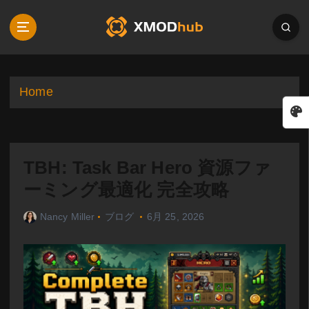
S
k
i
p
t
o
Home
c
o
n
t
TBH: Task Bar Hero 資源ファ
e
n
ーミング最適化 完全攻略
t
Nancy Miller
ブログ
6月 25, 2026