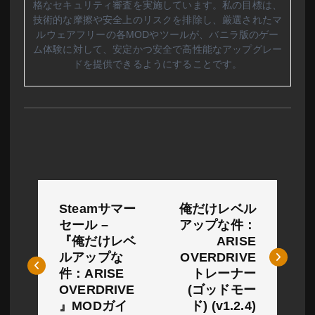
格なセキュリティ審査を実施しています。私の目標は、
技術的な摩擦や安全上のリスクを排除し、厳選されたマ
ルウェアフリーの各MODやツールが、バニラ版のゲー
ム体験に対して、安定かつ安全で高性能なアップグレー
ドを提供できるようにすることです。
投
Steamサマー
俺だけレベル
稿
セール –
アップな件：
『俺だけレベ
ARISE
ナ
ルアップな
OVERDRIVE
ビ
件：ARISE
トレーナー
OVERDRIVE
(ゴッドモー
ゲ
』MODガイ
ド) (v1.2.4)