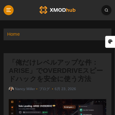
S
k
i
p
t
o
Home
c
o
n
t
「俺だけレベルアップな件：
e
n
ARISE」でOVERDRIVEスピー
t
ドハックを安全に使う方法
Nancy Miller
ブログ
6月 23, 2026