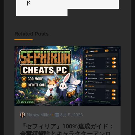
ド
ー
シ
ョ
Related Posts
ン
Nancy Miller
8月 5, 2026
『セフィリア』100%達成ガイド：
全実績解除とキャラクターアンロ