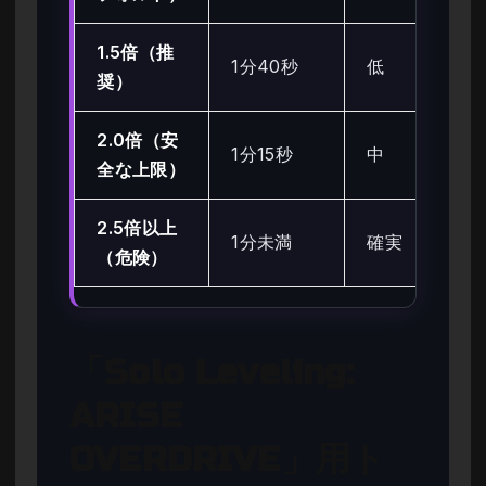
1.5倍（推
1分40秒
低
奨）
2.0倍（安
1分15秒
中
全な上限）
2.5倍以上
1分未満
確実
（危険）
「Solo Leveling:
ARISE
OVERDRIVE」用ト