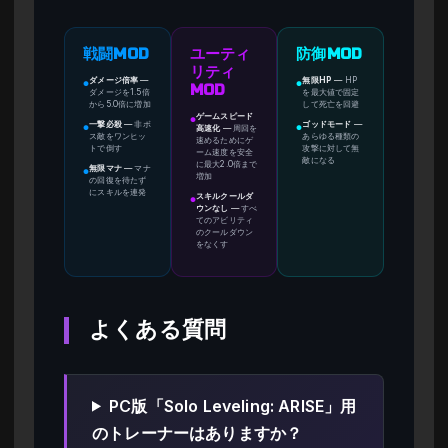
戦闘MOD
ユーティ
防御MOD
リティ
ダメージ倍率
—
無限HP
—
HP
●
●
MOD
ダメージを1.5倍
を最大値で固定
から5.0倍に増加
して死亡を回避
ゲームスピード
●
一撃必殺
—
非ボ
ゴッドモード
—
高速化
—
周回を
●
●
ス敵をワンヒッ
あらゆる種類の
速めるためにゲ
トで倒す
攻撃に対して無
ーム速度を安全
敵になる
に最大2.0倍まで
無限マナ
—
マナ
●
増加
の回復を待たず
にスキルを連発
スキルクールダ
●
ウンなし
—
すべ
てのアビリティ
のクールダウン
をなくす
よくある質問
PC版「Solo Leveling: ARISE」用
のトレーナーはありますか？