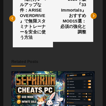
稿
ルアップな
『33
件：ARISE
Immortals』
ナ
OVERDRIVE
おすすめ
ビ
』で無限スタ
MOD15選：
ミナトレーナ
必須の強化と
ゲ
ーを安全に使
調整
う方法
ー
シ
ョ
Related Posts
ン