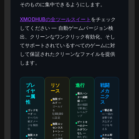
そのものに集中できるようにします。
XMODHUBの全ツールスイート
をチェック
してください — 自動ゲームバージョン検
出、クリーンなワンクリック有効化、そし
てサポートされているすべてのゲームに対
して保証されたクリーンなファイルを提供
します。
プレ
リソ
進行
戦闘
イヤ
ース
メカ
最大ハン
●
ー属
ニク
ター経験
無限ゴー
●
値
—
一
性
ス
ルド
—
度の戦闘
ゴールド
で即座に
ゴッドモ
を
一撃必殺
●
●
レベルア
ード
—
9,999,999
—
一回の
ップ
すべての
に設定
攻撃で絶
被ダメー
大なダメ
ゲートキ
●
無限エッ
ジを無効
ージを与
●
ーのクー
センスス
化
える
ルダウン
トーン
—
なし
—
無限スタ
オフライ
スキル即
●
●
待たずに
ミナ
—
ンで使用
時クール