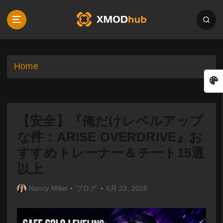
S
k
i
p
t
o
Home
c
o
n
t
【安全】『俺だけレベルアップ
e
n
な件：ARISE OVERDRIVE』お
t
すすめトレーナー＆チート15選
以上
Nancy Miller
ブログ
6月 23, 2026