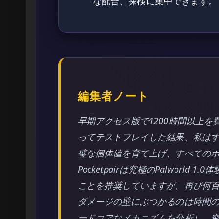
な配合、探検に集中できます。
編集者ノート
早期アクセス版で1200時間以上
ってテストプレイした結果、私は
璧な個体値を育て上げ、すべての
Pocketpairは究極のPalworl
ことを推奨していますが、再び何
ダメージの壁にぶつかるのは時間
ードコアなメカニズムを分析し、