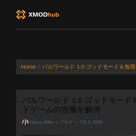
S
k
i
p
t
o
XMODhub
Game Trainers
Game Mo
c
o
n
t
Home
パルワールド 1.0 ゴッドモード＆
e
n
t
パルワールド 1.0 ゴッドモー
ドゲームの苦痛を解消
Nancy Miller
ブログ
7月 3, 2026