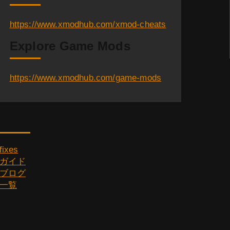
https://www.xmodhub.com/xmod-cheats
Explore Game Mods
https://www.xmodhub.com/game-mods
Category
fixes
ガイド
ブログ
一覧