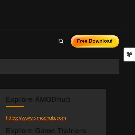
Free Download
Explore XMODhub
https://www.xmodhub.com
Explore Game Trainers