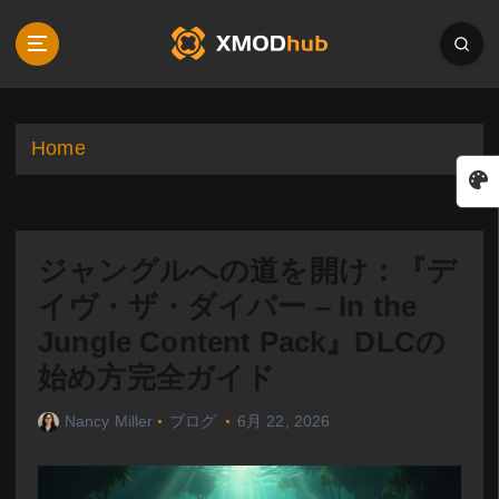
S
k
i
p
t
o
Home
c
o
n
t
ジャングルへの道を開け：『デ
e
n
イヴ・ザ・ダイバー – In the
t
Jungle Content Pack』DLCの
始め方完全ガイド
Nancy Miller
ブログ
6月 22, 2026