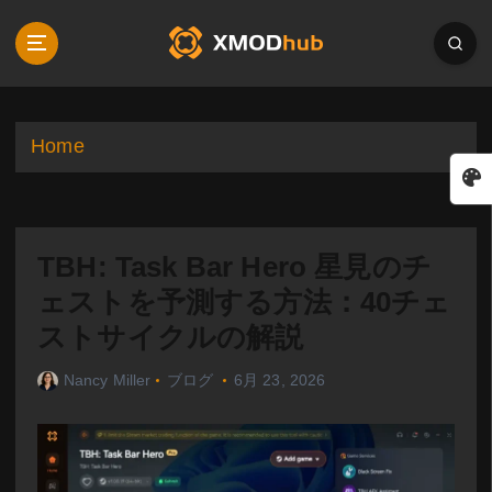
S
k
i
p
t
o
Home
c
o
n
t
TBH: Task Bar Hero 星見のチ
e
n
ェストを予測する方法：40チェ
t
ストサイクルの解説
Nancy Miller
ブログ
6月 23, 2026