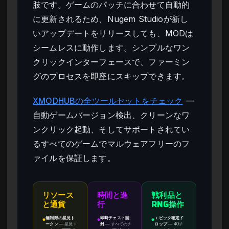
肢です。ゲームのパッチに合わせて自動的
に更新されるため、Nugem Studioが新し
いアップデートをリリースしても、MODは
シームレスに動作します。シンプルなワン
クリックインターフェースで、ファーミン
グのプロセスを即座にスキップできます。
XMODHUBの全ツールセットをチェック
—
自動ゲームバージョン検出、クリーンなワ
ンクリック起動、そしてサポートされてい
るすべてのゲームでマルウェアフリーのフ
ァイルを保証します。
リソース
時間と進
戦利品と
と通貨
行
RNG操作
無制限の星見ト
即時チェスト開
エピック確定ド
●
●
●
ークン
—
星見ト
封
—
すべてのチ
ロップ
—
40チ