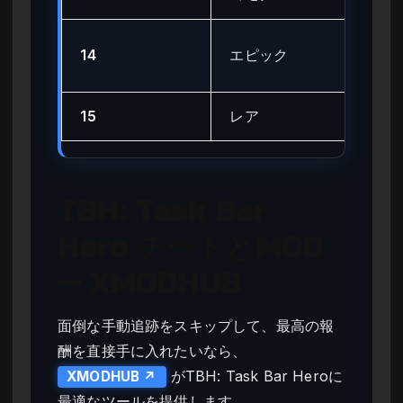
高
14
エピック
ニ
15
レア
中
TBH: Task Bar
Hero チートとMOD
— XMODHUB
面倒な手動追跡をスキップして、最高の報
酬を直接手に入れたいなら、
がTBH: Task Bar Heroに
XMODHUB ↗
最適なツールを提供します。