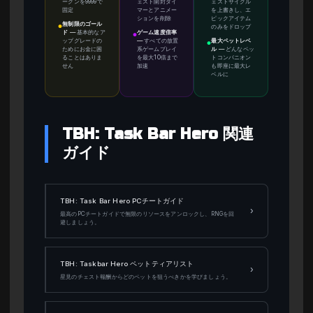
ークンを9999で
ェスト開封タイ
ェストサイクル
固定
マーとアニメー
を上書きし、エ
ションを削除
ピックアイテム
無制限のゴール
のみをドロップ
●
ド
—
基本的なア
ゲーム速度倍率
●
ップグレードの
—
すべての放置
最大ペットレベ
●
ためにお金に困
系ゲームプレイ
ル
—
どんなペッ
ることはありま
を最大10倍まで
トコンパニオン
せん
加速
も即座に最大レ
ベルに
TBH: Task Bar Hero 関連
ガイド
TBH: Task Bar Hero PCチートガイド
›
最高のPCチートガイドで無限のリソースをアンロックし、RNGを回
避しましょう。
TBH: Taskbar Hero ペットティアリスト
›
星見のチェスト報酬からどのペットを狙うべきかを学びましょう。