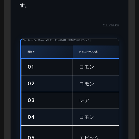
す。
↑ トップに戻る
TBH: Task Bar Hero – 40チェスト排出順（最初の15ポジション）
開封 #
チェストのレア度
期待さ
01
コモン
基
02
コモン
基
03
レア
中
04
コモン
基
高
05
エピック