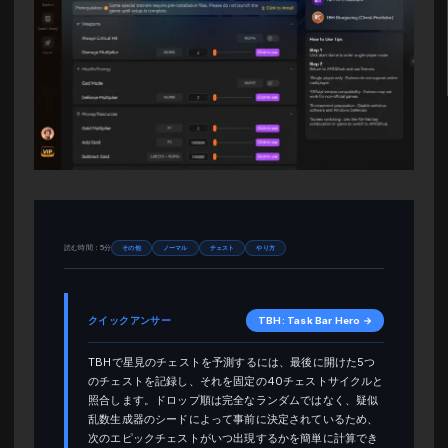
読む時間：5分
その他
ノーマル
チェスト
やり方
クイックアンサー
TBH: Task Bar Hero →
TBHで星見のチェストを予測するには、最後に開けた5つ
のチェストを記録し、それを固定の40チェストサイクルと
照合します。ドロップ順は完全なランダムではなく、疑似
乱数生成器のシードによって事前に決定されているため、
次のエピックチェストがいつ出現するかを簡単に計算でき