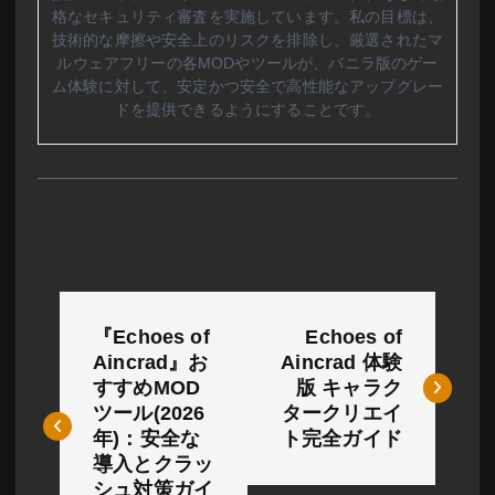
格なセキュリティ審査を実施しています。私の目標は、
技術的な摩擦や安全上のリスクを排除し、厳選されたマ
ルウェアフリーの各MODやツールが、バニラ版のゲー
ム体験に対して、安定かつ安全で高性能なアップグレー
ドを提供できるようにすることです。
投
『Echoes of
Echoes of
稿
Aincrad』お
Aincrad 体験
すすめMOD
版 キャラク
ナ
ツール(2026
タークリエイ
ビ
年)：安全な
ト完全ガイド
導入とクラッ
ゲ
シュ対策ガイ