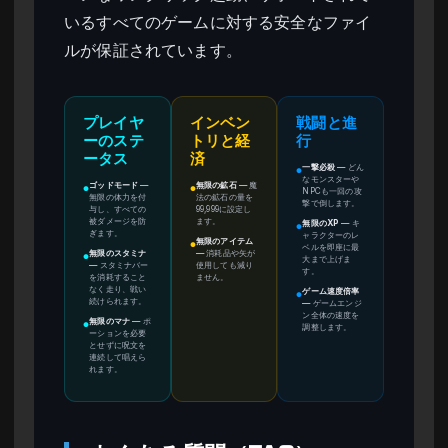
いるすべてのゲームに対する安全なファイ
ルが保証されています。
プレイヤ
インベン
戦闘と進
ーのステ
トリと経
行
ータス
済
一撃必殺
—
どん
●
なモンスターや
ゴッドモード
—
無限の鉱石
—
魔
●
●
NPCも一回の攻
無限の体力を付
法の鉱石の量を
撃で倒します。
与し、すべての
99,999に設定し
被ダメージを防
ます。
無限のXP
—
キ
●
ぎます。
ャラクターのレ
無限のアイテム
●
ベルを即座に最
無限のスタミナ
—
消耗品や矢が
●
大まで上げま
—
スタミナバー
使用しても減り
す。
を消耗すること
ません。
なく走り、戦い
ゲーム速度倍率
●
続けられます。
—
ゲームエンジ
ン全体の速度を
無限のマナ
—
ポ
●
調整します。
ーションを必要
とせずに呪文を
連続して唱えら
れます。