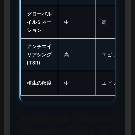
グローバル
イルミネー
中
高
ション
アンチエイ
リアシング
高
エピック
(TSR)
植生の密度
中
エピック
XMODHUBでGothic
Remakeの問題を即