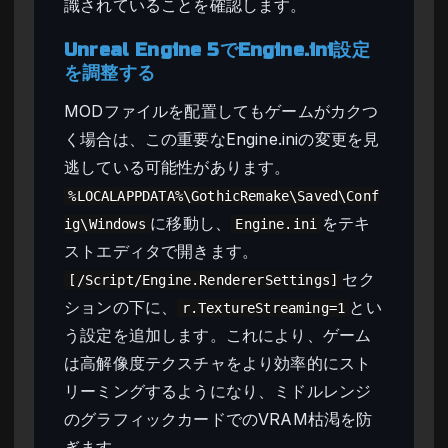
識されていることを確認します。
Unreal Engine 5でEngine.ini設定
を調整する
MODファイルを配置してもゲームがカクつ
く場合は、この重要なEngine.iniの変更を見
逃している可能性があります。
%LOCALAPPDATA%\GothicRemake\Saved\Conf
に移動し、
をテキ
ig\Windows
Engine.ini
ストエディタで開きます。
セク
[/Script/Engine.RendererSettings]
ションの下に、
とい
r.TextureStreaming=1
う設定を追加します。これにより、ゲーム
は高解像度テクスチャをより効率的にスト
リーミングするようになり、ミドルレンジ
のグラフィックカードでのVRAM枯渇を防
ぎます。