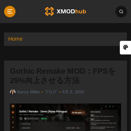
S
k
i
p
t
o
Home
c
o
n
t
Gothic Remake MOD：FPSを
e
n
25%向上させる方法
t
Nancy Miller
ブログ
6月 2, 2026