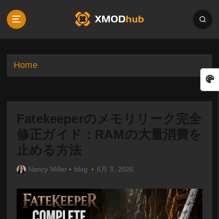
S
k
i
p
t
o
Home
c
o
n
t
Fatekeeperのメモリリーク完全
e
n
修正ガイド：RAMの大量消費を
t
止める方法
Nancy Miller
blog
6月 3, 2026