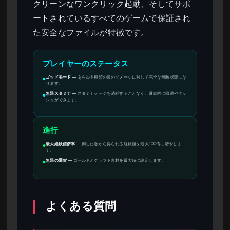
クリーンなワンクリック起動、そしてサポ
ートされているすべてのゲームで保証され
た安全なファイルが特徴です。
プレイヤーのステータス
ゴッドモード
—
あらゆる種類の敵のダメージに対して完全な無敵状態にな
●
ります。
無限スタミナ
—
スタミナゲージを消耗することなく、継続的に回避やダッ
●
シュができます。
進行
最大経験値倍率
—
倒した敵から得られる経験値を最大100倍に増やしま
●
す。
無限の通貨
—
ゴールドとクラフト素材を最大値に設定します。
●
よくある質問