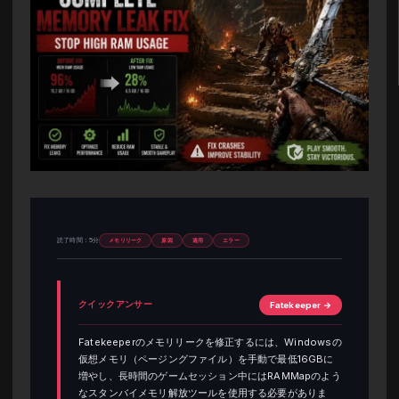
読了時間：5分
メモリリーク
原因
適用
エラー
クイックアンサー
Fatekeeper →
Fatekeeperのメモリリークを修正するには、Windowsの
仮想メモリ（ページングファイル）を手動で最低16GBに
増やし、長時間のゲームセッション中にはRAMMapのよう
なスタンバイメモリ解放ツールを使用する必要がありま