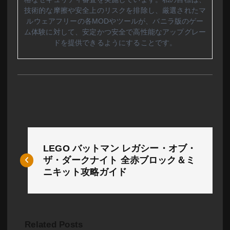
技術的な摩擦や安全上のリスクを排除し、厳選されたマ
ルウェアフリーの各MODやツールが、バニラ版のゲー
ム体験に対して、安定かつ安全で高性能なアップグレー
ドを提供できるようにすることです。
投
LEGO バットマン レガシー・オブ・
稿
ザ・ダークナイト 全赤ブロック＆ミ
ニキット攻略ガイド
ナ
ビ
ゲ
Related Posts