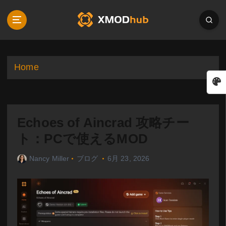
S
k
i
p
t
o
Home
c
o
n
t
Echoes of Aincrad 攻略チー
e
n
ト：PCで使えるMOD
t
Nancy Miller
ブログ
6月 23, 2026