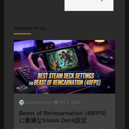
ー
シ
ョ
Related Posts
ン
Catherine Hu
8月 3, 2026
Beast of Reincarnation (40FPS)
に最適なSteam Deck設定