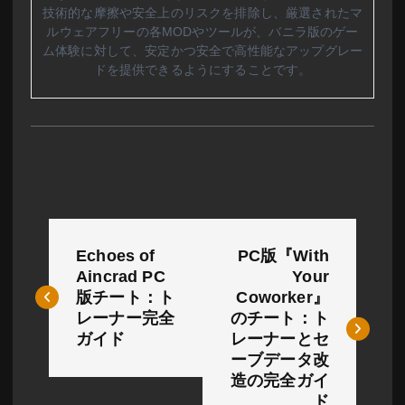
技術的な摩擦や安全上のリスクを排除し、厳選されたマ
ルウェアフリーの各MODやツールが、バニラ版のゲー
ム体験に対して、安定かつ安全で高性能なアップグレー
ドを提供できるようにすることです。
投
Echoes of
PC版『With
稿
Aincrad PC
Your
版チート：ト
Coworker』
ナ
レーナー完全
のチート：ト
ビ
ガイド
レーナーとセ
ーブデータ改
ゲ
造の完全ガイ
ド