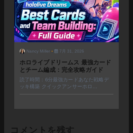
Nancy Miller
7月 31, 2026
ホロライブドリームス 最強カード
とチーム編成：完全攻略ガイド
読了時間：6分最強カードあなた戦略デ
ッキ構築 クイックアンサーホロ…
コメントを残す