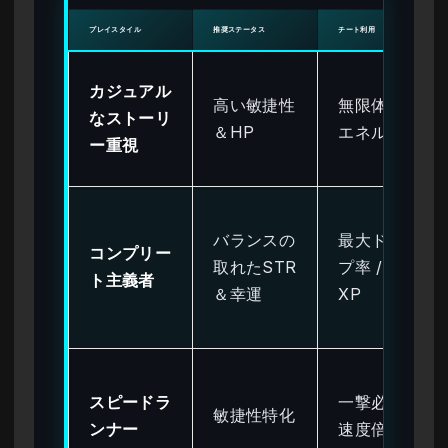
プレイスタイル
推奨ステータス
チート利用
カジュアル
高い敏捷性
無限体力 /
なストーリ
＆HP
エネルギー
ー重視
バランスの
最大ドロッ
コンプリー
取れたSTR
プ率 / 高速
ト主義者
＆幸運
XP
スピードラ
一撃必殺 /
敏捷性特化
ンナー
速度倍率