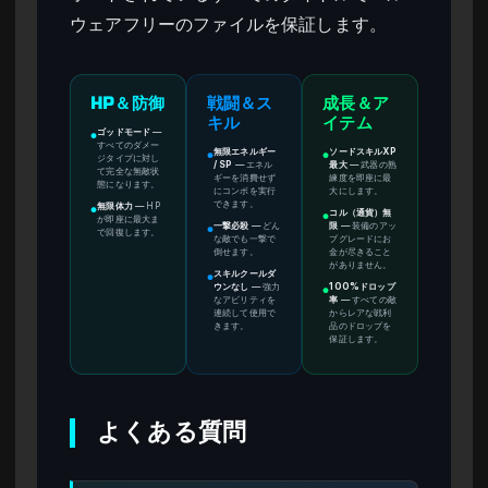
ウェアフリーのファイルを保証します。
HP＆防御
戦闘＆ス
成長＆ア
キル
イテム
ゴッドモード
—
●
すべてのダメー
無限エネルギー
ソードスキルXP
●
●
ジタイプに対し
/ SP
—
エネル
最大
—
武器の熟
て完全な無敵状
ギーを消費せず
練度を即座に最
態になります。
にコンボを実行
大にします。
できます。
無限体力
—
HP
●
コル（通貨）無
●
が即座に最大ま
一撃必殺
—
どん
限
—
装備のアッ
●
で回復します。
な敵でも一撃で
プグレードにお
倒せます。
金が尽きること
がありません。
スキルクールダ
●
ウンなし
—
強力
100%ドロップ
●
なアビリティを
率
—
すべての敵
連続して使用で
からレアな戦利
きます。
品のドロップを
保証します。
よくある質問