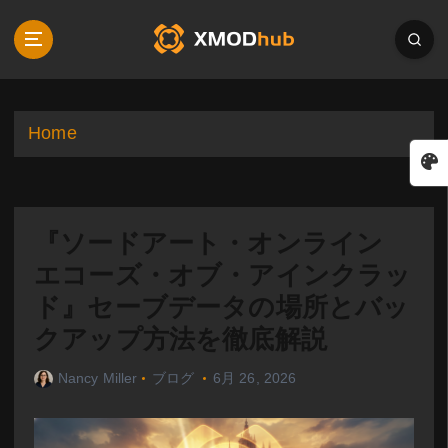
S
k
i
p
t
o
Home
c
o
n
t
『ソードアート・オンライン
e
n
エコーズ・オブ・アインクラッ
t
ド』セーブデータの場所とバッ
クアップ方法を徹底解説
Nancy Miller
ブログ
6月 26, 2026