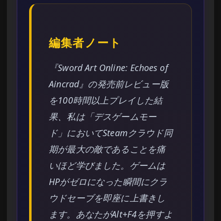
編集者ノート
『Sword Art Online: Echoes of
Aincrad』の発売前レビュー版
を100時間以上プレイした結
果、私は「デスゲームモー
ド」においてSteamクラウド同
期が最大の敵であることを痛
いほど学びました。ゲームは
HPがゼロになった瞬間にクラ
ウドセーブを即座に上書きし
ます。あなたがAlt+F4を押すよ