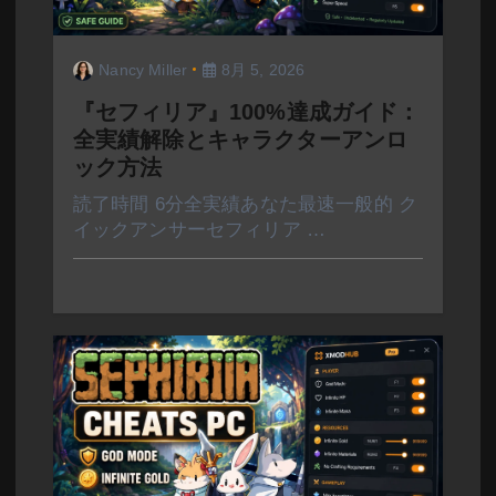
Nancy Miller
8月 5, 2026
『セフィリア』100%達成ガイド：
全実績解除とキャラクターアンロ
ック方法
読了時間 6分全実績あなた最速一般的 ク
イックアンサーセフィリア …