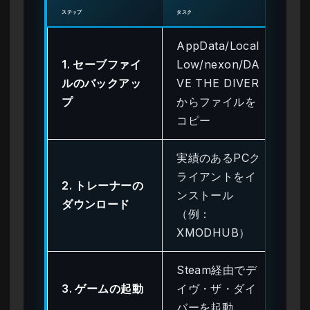
ステップ
タスク
確認
AppData/Local
1. セーブファイ
Low/nexon/DA
フ
ルのバックアッ
VE THE DIVER
ク
プ
からファイルを
に
コピー
実績のあるPCク
ライアントをイ
ウ
2. トレーナーの
ンストール
フ
ダウンロード
（例：
ト
XMODHUB）
Steam経由でデ
メ
3. ゲームの起動
イヴ・ザ・ダイ
が
バーを起動
さ