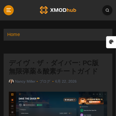
S
k
i
p
t
o
Home
c
o
n
t
デイヴ・ザ・ダイバー: PC版
e
n
無限弾薬＆酸素チートガイド
t
Nancy Miller
ブログ
6月 22, 2026