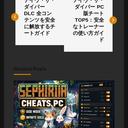
デイヴ・ザ・
デイヴ・ザ・
稿
ダイバー
ダイバー PC
DLC 全コン
版チート
ナ
テンツを安全
TOP5：安全
ビ
に解放するチ
なトレーナー
ートガイド
の使い方ガイ
ゲ
ド
ー
シ
Related Posts
ョ
ン