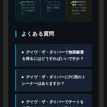
●
ゴッドモード
—
リロードアニメ
無限のクラフト
●
●
敵やハザードか
ーションなしで
素材
—
武器アッ
らのすべてのダ
連続して発射し
プグレードの資
メージを防ぎま
ます。
源が決して枯渇
す。
しません。
よくある質問
デイヴ・ザ・ダイバーで無限酸素
を得るにはどうすればいいですか？
デイヴ・ザ・ダイバーにPC用のト
レーナーはありますか？
デイヴ・ザ・ダイバーでチートを