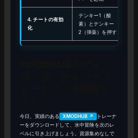
テンキー1（酸
4. チートの有効
ゲ
素）とテンキー
化
音
2（弾薬）を押す
XMODHUBのデイ
ヴ・ザ・ダイバー ト
レーナー：全機能リ
スト
今日、実績のある
トレーナ
XMODHUB ↗
ーをダウンロードして、水中冒険を次のレ
ベルに引き上げましょう。資源集めなしで