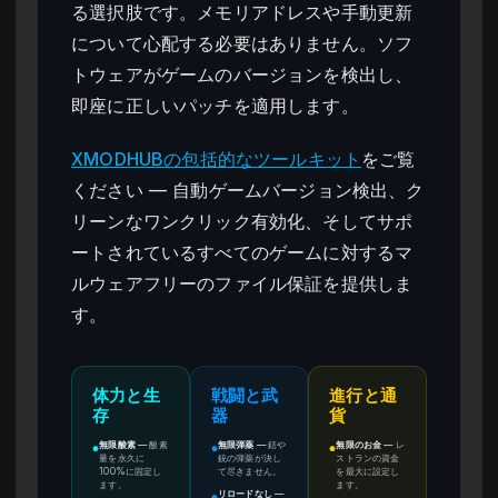
る選択肢です。メモリアドレスや手動更新
について心配する必要はありません。ソフ
トウェアがゲームのバージョンを検出し、
即座に正しいパッチを適用します。
XMODHUBの包括的なツールキット
をご覧
ください — 自動ゲームバージョン検出、ク
リーンなワンクリック有効化、そしてサポ
ートされているすべてのゲームに対するマ
ルウェアフリーのファイル保証を提供しま
す。
体力と生
戦闘と武
進行と通
存
器
貨
無限酸素
—
酸素
無限弾薬
—
銛や
無限のお金
—
レ
●
●
●
量を永久に
銃の弾薬が決し
ストランの資金
100%に固定し
て尽きません。
を最大に設定し
ます。
ます。
リロードなし
—