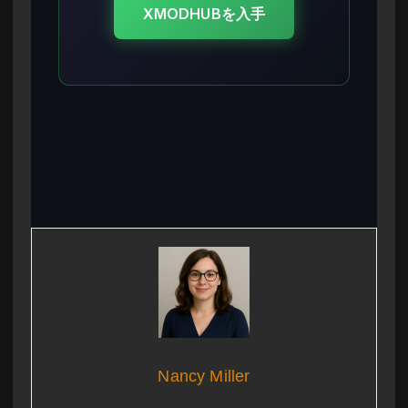
XMODHUBを入手
Nancy Miller