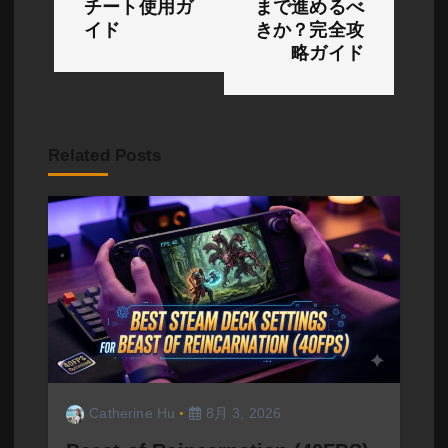
チート使用ガ
まで進めるべ
ゲ
イド
きか？完全攻
略ガイド
ー
シ
ョ
Related Posts
ン
Catherine Hu
8月 3, 2026