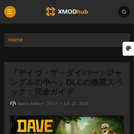
S
k
i
p
t
o
Home
c
o
n
t
『デイヴ・ザ・ダイバー：ジャ
e
n
ングルの中へ』DLCの推奨スペ
t
ック：完全ガイド
Nancy Miller
ブログ
6月 22, 2026