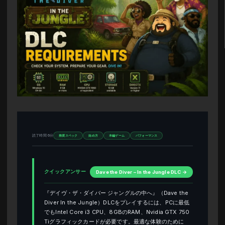
読了時間 6分
推奨スペック
始め方
本編ゲーム
パフォーマンス
クイックアンサー
Dave the Diver – In the Jungle DLC →
『デイヴ・ザ・ダイバー ジャングルの中へ』（Dave the
Diver In the Jungle）DLCをプレイするには、PCに最低
でもIntel Core i3 CPU、8GBのRAM、Nvidia GTX 750
Tiグラフィックカードが必要です。最適な体験のために