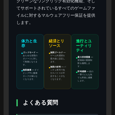
クリーンなワンクリック有効化機能、そし
てサポートされているすべてのゲームファ
イルに対するマルウェアフリー保証を提供
します。
体力と生
経済とリ
進行とユ
存
ソース
ーティリ
ティ
ゴッドモード
—
無限ゴールド
—
●
●
あらゆる形態の
ゲーム内通貨を
最大所持重量
—
●
ダメージに対し
最大値に設定し
貨物箱の重量制
て無敵になりま
ます。
限を撤廃しま
す。
す。
無限の材料
—
バ
●
無限酸素
—
ダイ
ンチョ寿司で魚
●
即時捕獲
—
銛の
●
ビング中に酸素
やスパイスが不
一撃でどんな魚
タンクが減らな
足することがな
でも即座に捕獲
くなります。
くなります。
します。
よくある質問