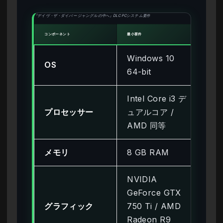
『デイヴ・ザ・ダイバー ジャングルの中へ』DLC PCシステム要件
コンポーネント
最小要件
推奨要
Windows 10
Wi
OS
64-bit
64-
Intel Core i3 デ
Int
プロセッサー
ュアルコア /
56
AMD 同等
Ry
メモリ
8 GB RAM
16
NVIDIA
NV
GeForce GTX
Ge
グラフィック
750 Ti / AMD
10
Radeon R9