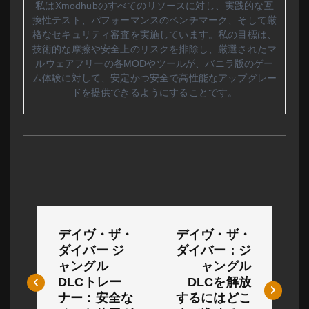
私はXmodhubのすべてのリソースに対し、実践的な互
換性テスト、パフォーマンスのベンチマーク、そして厳
格なセキュリティ審査を実施しています。私の目標は、
技術的な摩擦や安全上のリスクを排除し、厳選されたマ
ルウェアフリーの各MODやツールが、バニラ版のゲー
ム体験に対して、安定かつ安全で高性能なアップグレー
ドを提供できるようにすることです。
投
デイヴ・ザ・
デイヴ・ザ・
稿
ダイバー ジ
ダイバー：ジ
ャングル
ャングル
ナ
DLCトレー
DLCを解放
ビ
ナー：安全な
するにはどこ