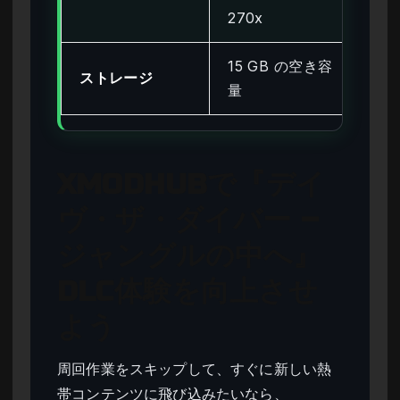
Ra
270x
15 GB の空き容
15
ストレージ
量
量 
XMODHUBで『デイ
ヴ・ザ・ダイバー –
ジャングルの中へ』
DLC体験を向上させ
よう
周回作業をスキップして、すぐに新しい熱
帯コンテンツに飛び込みたいなら、