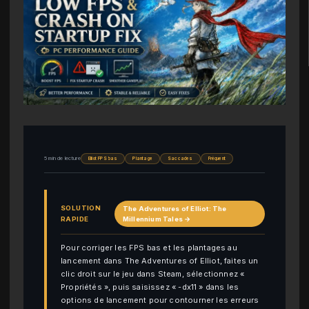
5 min de lecture
Elliot FPS bas
Plantage
Saccades
Fréquent
SOLUTION
The Adventures of Elliot: The
RAPIDE
Millennium Tales →
Pour corriger les FPS bas et les plantages au
lancement dans The Adventures of Elliot, faites un
clic droit sur le jeu dans Steam, sélectionnez «
Propriétés », puis saisissez « -dx11 » dans les
options de lancement pour contourner les erreurs