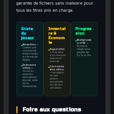
garantie de fichiers sans malware pour
tous les titres pris en charge.
Stats
Inventai
Progres
du
re &
sion
joueur
Économ
Multiplicate
●
ie
ur d’XP
—
Mode Dieu
—
●
Multiplie
Confère une
Argent infini
l’expérience
●
invincibilité
—
Fixe votre
gagnée par
totale à toutes
or au montant
2x, 5x ou 10x.
les formes de
maximum
dégâts.
autorisé.
Endurance
●
Consomma
●
infinie
—
bles infinis
Courez et
—
Les objets
esquivez
ne sont
sans jamais
jamais
épuiser votre
consommés
barre
lors de leur
d’endurance.
utilisation.
Foire aux questions