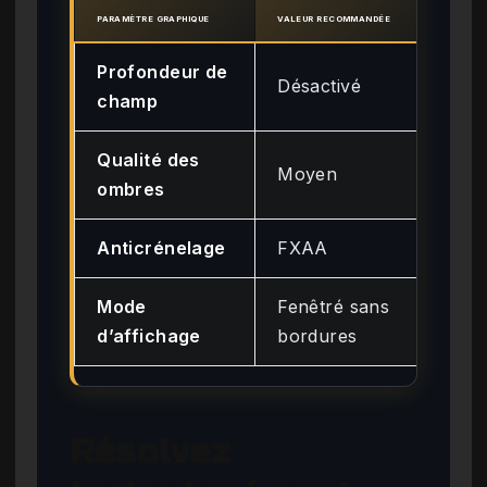
PARAMÈTRE GRAPHIQUE
VALEUR RECOMMANDÉE
IMPAC
Profondeur de
Éle
Désactivé
champ
+1
Qualité des
Moyen
Mo
ombres
Anticrénelage
FXAA
Fai
Mode
Fenêtré sans
Pré
d’affichage
bordures
pla
Résolvez