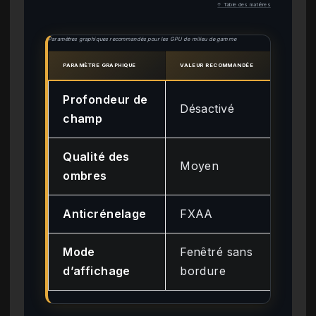
↑ Table des matières
Paramètres graphiques recommandés pour les GPU de milieu de gamme
PARAMÈTRE GRAPHIQUE
VALEUR RECOMMANDÉE
IMPAC
Profondeur de
Éle
Désactivé
champ
+1
Qualité des
Moyen
Mo
ombres
Anticrénelage
FXAA
Fai
Mode
Fenêtré sans
Pré
d’affichage
bordure
cra