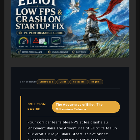
5 min de lecture
Elliot FPS bas
Crash
Saccades
Fréquent
SOLUTION
The Adventures of Elliot: The
RAPIDE
Millennium Tales →
Pour corriger les faibles FPS et les crashs au
lancement dans The Adventures of Elliot, faites un
clic droit sur le jeu dans Steam, sélectionnez
« Propriétés », puis entrez « -dx11 » dans les