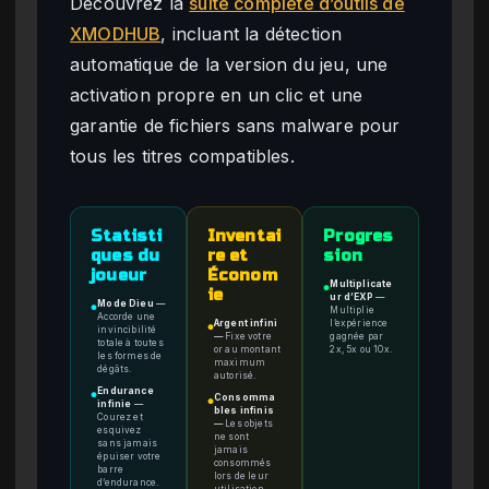
Découvrez la
suite complète d’outils de
XMODHUB
, incluant la détection
automatique de la version du jeu, une
activation propre en un clic et une
garantie de fichiers sans malware pour
tous les titres compatibles.
Statisti
Inventai
Progres
ques du
re et
sion
joueur
Économ
Multiplicate
●
ie
ur d’EXP
—
Mode Dieu
—
●
Multiplie
Accorde une
Argent infini
l’expérience
●
invincibilité
—
Fixe votre
gagnée par
totale à toutes
or au montant
2x, 5x ou 10x.
les formes de
maximum
dégâts.
autorisé.
Endurance
●
Consomma
●
infinie
—
bles infinis
Courez et
—
Les objets
esquivez
ne sont
sans jamais
jamais
épuiser votre
consommés
barre
lors de leur
d’endurance.
utilisation.