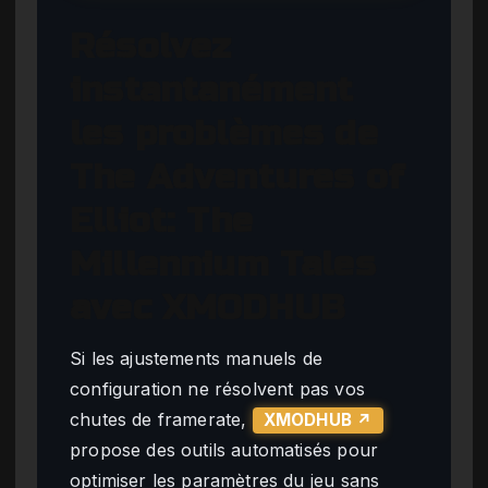
Résolvez
instantanément
les problèmes de
The Adventures of
Elliot: The
Millennium Tales
avec XMODHUB
Si les ajustements manuels de
configuration ne résolvent pas vos
chutes de framerate,
XMODHUB ↗
propose des outils automatisés pour
optimiser les paramètres du jeu sans