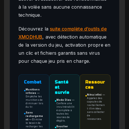
à la volée sans aucune connaissance
technique.
Découvrez la
suite complète d’outils de
XMODHUB
, avec détection automatique
de la version du jeu, activation propre en
un clic et fichiers garantis sans virus
pour chaque jeu pris en charge.
Combat
Santé
Ressour
et
ces
Munitions
●
survie
infinies
—
Nitra infini
—
●
Empêche les
Appelez des
munitions de
Mode Dieu
—
●
capsules de
diminuer lors
Confère une
ravitaillemen
du tir.
invulnérabilit
t illimitées
é complète à
sans collecter
Sans
toutes les
●
de
rechargeme
sources de
ressources.
nt
—
Élimine
dégâts.
le besoin de
recharger les
Bouclier
●