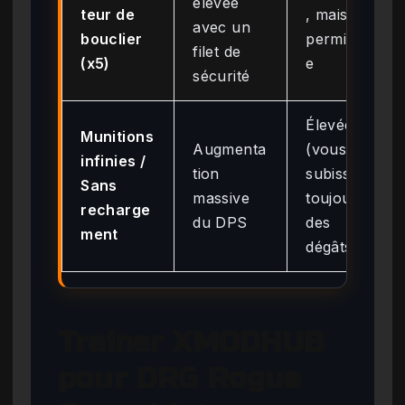
élevée
teur de
, mais
avec un
bouclier
permissiv
filet de
(x5)
e
sécurité
Élevée
Munitions
Augmenta
(vous
infinies /
tion
subissez
Sans
massive
toujours
recharge
du DPS
des
ment
dégâts)
Trainer XMODHUB
pour DRG Rogue