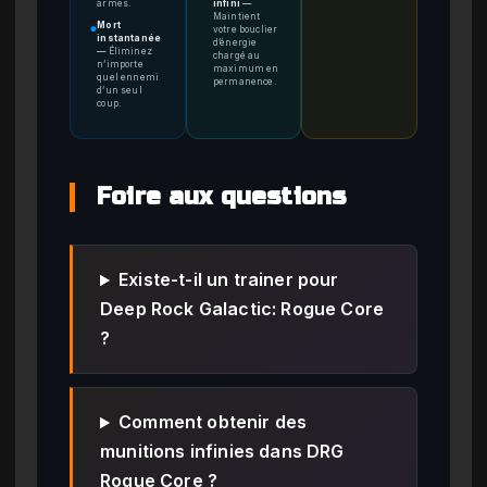
armes.
infini
—
Maintient
Mort
votre bouclier
●
instantanée
d’énergie
—
Éliminez
chargé au
n’importe
maximum en
quel ennemi
permanence.
d’un seul
coup.
Foire aux questions
Existe-t-il un trainer pour
Deep Rock Galactic: Rogue Core
?
Comment obtenir des
munitions infinies dans DRG
Rogue Core ?