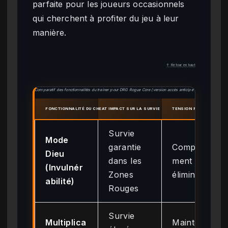
parfaite pour les joueurs occasionnels
qui cherchent à profiter du jeu à leur
manière.
↑ Retour en haut
Comparatif des fonctionnalités du trainer pour DRG Rogue Core (version accès anticipé v0.1.4)
FONCTIONNALITÉ DU CHEAT
IMPACT SUR LA SURVIE
TENSION ROGUELITE
Survie
Mode
garantie
Complète
Dieu
dans les
ment
(Invulnér
Zones
éliminée
abilité)
Rouges
Survie
Multiplica
Maintenue