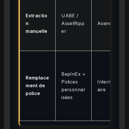
Extractio
UABE /
n
AssetRipp
Avancé
manuelle
er
BepInEx +
Remplace
Polices
Intermédi
ment de
personnal
aire
police
isées