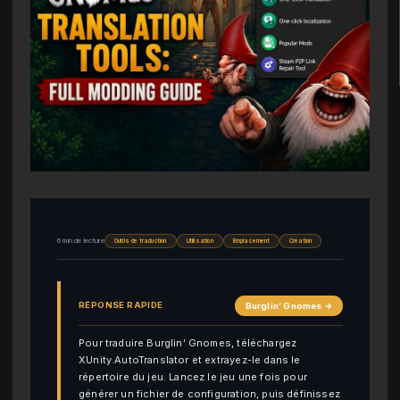
6 min de lecture
Outils de traduction
Utilisation
Emplacement
Création
RÉPONSE RAPIDE
Burglin’ Gnomes →
Pour traduire Burglin’ Gnomes, téléchargez
XUnity.AutoTranslator et extrayez-le dans le
répertoire du jeu. Lancez le jeu une fois pour
générer un fichier de configuration, puis définissez