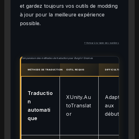
et gardez toujours vos outils de modding
à jour pour la meilleure expérience
possible.
↑ Retour à la table des matières
Comparaison des méthodes de traduction pour Burglin’ Gnomes
MÉTHODE DE TRADUCTION
OUTIL REQUIS
DIFFICULTÉ
Traductio
XUnity.Au
Adapté
n
toTranslat
aux
automati
or
débutants
que