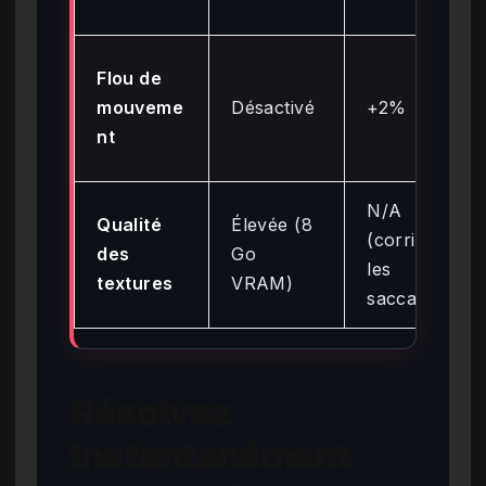
Flou de
mouveme
Désactivé
+2%
nt
N/A
Qualité
Élevée (8
(corrige
des
Go
les
textures
VRAM)
saccades)
Résolvez
instantanément