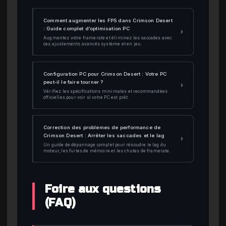
Comment augmenter les FPS dans Crimson Desert
: Guide complet d’optimisation PC
›
Augmentez votre framerate et éliminez les saccades avec
ces ajustements avancés système et en jeu.
Configuration PC pour Crimson Desert : Votre PC
peut-il le faire tourner ?
›
Vérifiez les spécifications minimales et recommandées
officielles pour voir si votre PC est prêt.
Correction des problèmes de performance de
Crimson Desert : Arrêter les saccades et le lag
›
Un guide de dépannage complet pour résoudre le lag du
moteur, les fuites de mémoire et les chutes de framerate.
Foire aux questions
(FAQ)