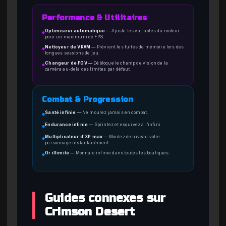
Performance & Utilitaires
Optimiseur automatique
—
Ajuste les variables du moteur
●
pour un maximum de FPS.
Nettoyeur de VRAM
—
Prévient les fuites de mémoire lors des
●
longues sessions de jeu.
Changeur de FOV
—
Débloque le champ de vision de la
●
caméra au-delà des limites par défaut.
Combat & Progression
Santé infinie
—
Ne mourez jamais en combat.
●
Endurance infinie
—
Sprintez et esquivez à l’infini.
●
Multiplicateur d’XP max
—
Montez de niveau votre
●
personnage instantanément.
Or illimité
—
Monnaie infinie dans toutes les boutiques.
●
Guides connexes sur
Crimson Desert