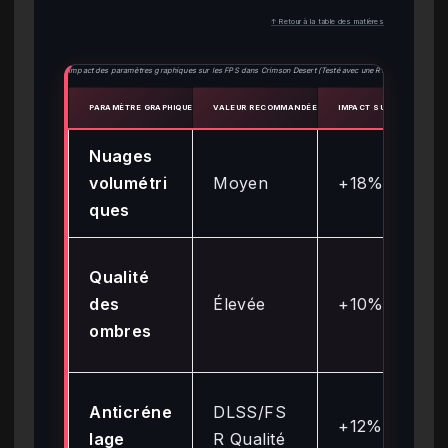
↑ Retour à la table des matières
Impact des paramètres graphiques sur les FPS dans Crimson Desert (Testé avec une RTX 4070)
PARAMÈTRE GRAPHIQUE
VALEUR RECOMMANDÉE
IMPACT SUR LES FPS (%)
Nuages
volumétri
Moyen
+18%
ques
Qualité
des
Élevée
+10%
ombres
Anticréne
DLSS/FS
+12%
lage
R Qualité