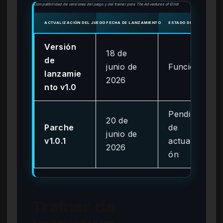
Compatibilidad de versiones del juego y del trainer para The Adventures of Elliot
ACTUALIZACIÓN DEL JUEGO
FECHA DE LANZAMIENTO
ESTADO DEL TRAINER
Versión
18 de
de
junio de
Funcional
lanzamie
2026
nto v1.0
Pendiente
20 de
Parche
de
junio de
v1.0.1
actualizaci
2026
ón
Trainer de