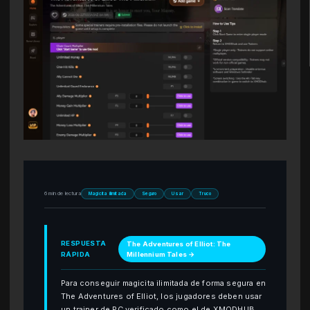
6 min de lectura
Magicita ilimitada
Seguro
Usar
Truco
RESPUESTA
The Adventures of Elliot: The
RÁPIDA
Millennium Tales →
Para conseguir magicita ilimitada de forma segura en
The Adventures of Elliot, los jugadores deben usar
un trainer de PC verificado como el de XMODHUB