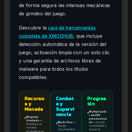
de forma segura las intensas mecánicas
de grindeo del juego.
Descubre la
caja de herramientas
completa de XMODHUB
, que incluye
detección automática de la versión del
juego, activación limpia con un solo clic
y una garantía de archivos libres de
malware para todos los títulos
compatibles.
Recurso
Combat
Progres
s y
e y
ión
Moneda
Supervi
Multiplicado
●
vencia
r de EXP
Magicita
●
personaliza
ilimitada
—
Modo Dios
—
do
—
Ajusta
●
Establece la
Otorga
la velocidad a
moneda
invulnerabili
la que tu
principal a su